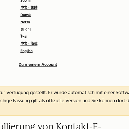
Suomi
中文 - 繁體
Dansk
Norsk
한국어
ไทย
中文 - 简体
English
Zu meinem Account
 zur Verfügung gestellt.
Er wurde automatisch mit einer Soft
chige Fassung gilt als offizielle Version und Sie können dort 
ollierung von Kontakt-E-