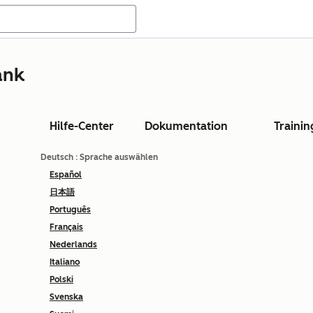
ank
Hilfe-Center
Dokumentation
Trainin
Deutsch
: Sprache auswählen
Español
日本語
Português
Français
Nederlands
Italiano
Polski
Svenska