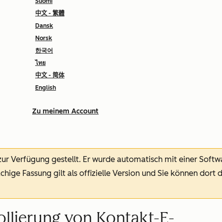
Suomi
中文 - 繁體
Dansk
Norsk
한국어
ไทย
中文 - 简体
English
Zu meinem Account
 zur Verfügung gestellt.
Er wurde automatisch mit einer Soft
chige Fassung gilt als offizielle Version und Sie können dort 
ollierung von Kontakt-E-