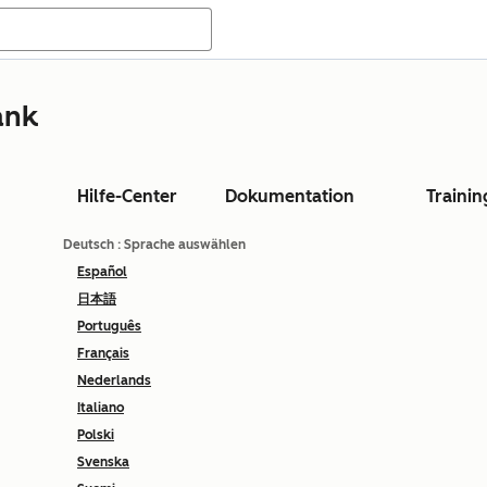
ank
Hilfe-Center
Dokumentation
Trainin
Deutsch
: Sprache auswählen
Español
日本語
Português
Français
Nederlands
Italiano
Polski
Svenska