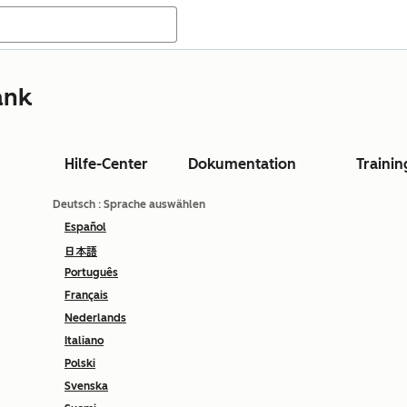
ank
Hilfe-Center
Dokumentation
Trainin
Deutsch
: Sprache auswählen
Español
日本語
Português
Français
Nederlands
Italiano
Polski
Svenska