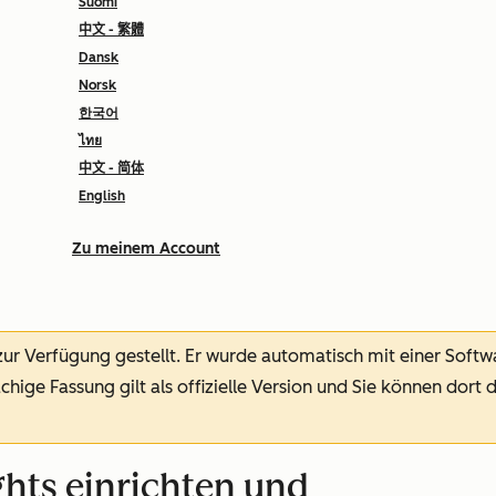
Suomi
中文 - 繁體
Dansk
Norsk
한국어
ไทย
中文 - 简体
English
Zu meinem Account
 zur Verfügung gestellt.
Er wurde automatisch mit einer Soft
chige Fassung gilt als offizielle Version und Sie können dort 
ghts einrichten und