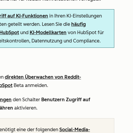
iff auf KI-Funktionen
in Ihren KI-Einstellungen
en geteilt werden. Lesen Sie die
häufig
n HubSpot
und
KI-Modellkarten
von HubSpot für
heitskontrollen, Datennutzung und Compliance.
den
direkten Überwachen von Reddit-
ubSpot
Beta anmelden.
ungen
den Schalter
Benutzern Zugriff auf
währen
aktivieren.
enötigt eine der folgenden
Social-Media-