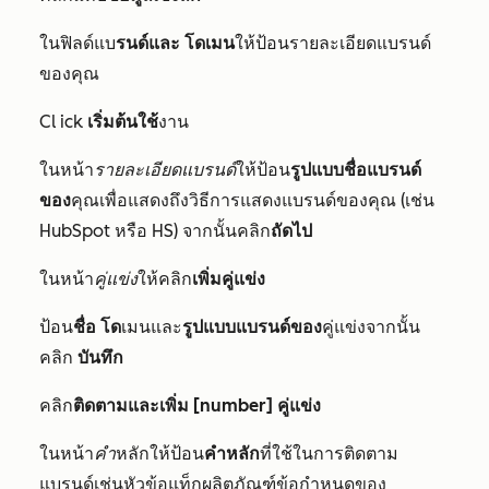
ในฟิลด์แบ
รนด์และ
โดเมน
ให้ป้อนรายละเอียดแบรนด์
ของคุณ
Cl
ick
เริ่มต้นใช้
งาน
ในหน้า
รายละเอียดแบรนด์
ให้ป้อน
รูปแบบชื่อแบรนด์
ของ
คุณเพื่อแสดงถึงวิธีการแสดงแบรนด์ของคุณ (เช่น
HubSpot หรือ HS) จากนั้นคลิก
ถัดไป
ในหน้า
คู่แข่ง
ให้คลิก
เพิ่มคู่แข่ง
ป้อน
ชื่อ
โด
เมนและ
รูปแบบแบรนด์ของ
คู่แข่งจากนั้น
คลิก
บันทึก
คลิก
ติดตามและเพิ่ม [number] คู่แข่ง
ในหน้า
คำ
หลักให้ป้อน
คำหลัก
ที่ใช้ในการติดตาม
แบรนด์เช่นหัวข้อแท็กผลิตภัณฑ์ข้อกำหนดของ