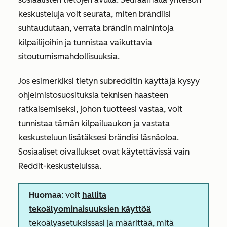
keskusteluja voit seurata, miten brändiisi
suhtaudutaan, verrata brändin mainintoja
kilpailijoihin ja tunnistaa vaikuttavia
sitoutumismahdollisuuksia.
Jos esimerkiksi tietyn subredditin käyttäjä kysyy
ohjelmistosuosituksia teknisen haasteen
ratkaisemiseksi, johon tuotteesi vastaa, voit
tunnistaa tämän kilpailuaukon ja vastata
keskusteluun lisätäksesi brändisi läsnäoloa.
Sosiaaliset oivallukset ovat käytettävissä vain
Reddit-keskusteluissa.
Huomaa
: voit
hallita
tekoälyominaisuuksien käyttöä
tekoälyasetuksissasi ja määrittää, mitä