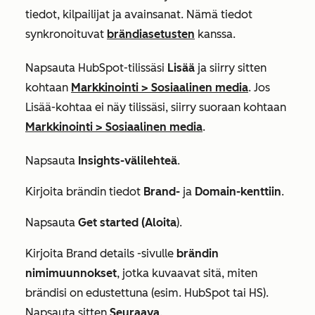
tiedot, kilpailijat ja avainsanat. Nämä tiedot
synkronoituvat
brändiasetusten
kanssa.
Napsauta HubSpot-tilissäsi
Lisää
ja siirry sitten
kohtaan
Markkinointi
>
Sosiaalinen media
. Jos
Lisää
-kohtaa ei näy tilissäsi, siirry suoraan kohtaan
Markkinointi
>
Sosiaalinen media
.
Napsauta
Insights-välilehteä
.
Kirjoita brändin tiedot
Brand-
ja
Domain-kenttiin
.
Napsauta
Get started (Aloita
).
Kirjoita
Brand details
-sivulle
brändin
nimimuunnokset
, jotka kuvaavat sitä, miten
brändisi on edustettuna (esim. HubSpot tai HS).
Napsauta sitten
Seuraava
.