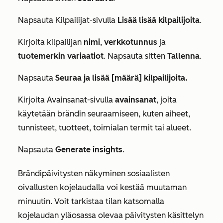
Napsauta
Kilpailijat-sivulla
Lisää lisää kilpailijoita
.
Kirjoita kilpailijan
nimi
,
verkkotunnus
ja
tuotemerkin variaatiot
. Napsauta sitten
Tallenna
.
Napsauta
Seuraa ja lisää [määrä] kilpailijoita.
Kirjoita
Avainsanat-sivulla
avainsanat
, joita
käytetään brändin seuraamiseen, kuten aiheet,
tunnisteet, tuotteet, toimialan termit tai alueet.
Napsauta
Generate insights
.
Brändipäivitysten näkyminen sosiaalisten
oivallusten kojelaudalla voi kestää muutaman
minuutin. Voit tarkistaa tilan katsomalla
kojelaudan yläosassa olevaa
päivitysten käsittelyn