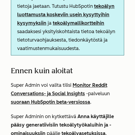
tietoja jaetaan. Tutustu HubSpotin
tekoälyn
luottamusta koskeviin usein kysyttyihin
kysymyksiin
ja
tekoälymallikortteihin
saadaksesi yksityiskohtaista tietoa tekoälyn
tietoturvaohjauksesta, tiedonkäytöstä ja
vaatimustenmukaisuudesta.
Ennen kuin aloitat
Super Admin voi valita tilisi
Monitor Reddit
Conversations- ja Social Insights
-palveluun
suoraan HubSpotin beta-versiossa
.
Super Adminin on kytkettävä
Anna käyttäjille
pääsy generatiivisiin tekoälytyökaluihin ja -
ominaisuuksiin
päälle
tekoälyasetuksissa
.