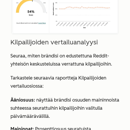
Kilpailijoiden vertailuanalyysi
Seuraa, miten brändisi on edustettuna Reddit-
yhteisön keskusteluissa verrattuna kilpailijoihin.
Tarkastele seuraavia raportteja
Kilpailijoiden
vertailuosiossa
:
Ääniosuus:
näyttää brändisi osuuden maininnoista
suhteessa seurattuihin kilpailijoihin valitulla
päivämäärävälillä.
Maininnat:
Prosenttiosuus seuratuista