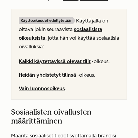
Käyttäjällä on
Käyttöoikeudet edellytetään
oltava jokin seuraavista
sosiaalisista
oikeuksista
, jotta hän voi käyttää sosiaalisia
oivalluksia:
Kaikki käytettävissä olevat tilit
-oikeus.
Heidän yhdistetyt tilinsä
-oikeus.
Vain luonnosoikeus
.
Sosiaalisten oivallusten
määrittäminen
Määritä sosiaaliset tiedot syöttämällä brändisi