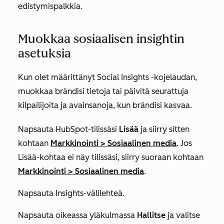
edistymispalkkia.
Muokkaa sosiaalisen insightin
asetuksia
Kun olet määrittänyt Social Insights -kojelaudan,
muokkaa brändisi tietoja tai päivitä seurattuja
kilpailijoita ja avainsanoja, kun brändisi kasvaa.
Napsauta HubSpot-tilissäsi
Lisää
ja siirry sitten
kohtaan
Markkinointi
>
Sosiaalinen media
. Jos
Lisää
-kohtaa ei näy tilissäsi, siirry suoraan kohtaan
Markkinointi
>
Sosiaalinen media
.
Napsauta
Insights-välilehteä
.
Napsauta oikeassa yläkulmassa
Hallitse
ja valitse