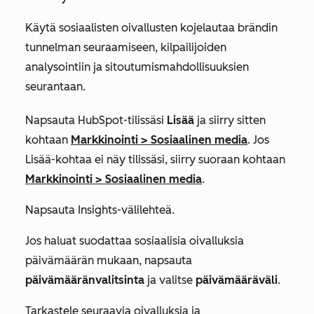
Käytä sosiaalisten oivallusten kojelautaa brändin
tunnelman seuraamiseen, kilpailijoiden
analysointiin ja sitoutumismahdollisuuksien
seurantaan.
Napsauta HubSpot-tilissäsi
Lisää
ja siirry sitten
kohtaan
Markkinointi
>
Sosiaalinen media
. Jos
Lisää
-kohtaa ei näy tilissäsi, siirry suoraan kohtaan
Markkinointi
>
Sosiaalinen media
.
Napsauta
Insights-välilehteä
.
Jos haluat suodattaa sosiaalisia oivalluksia
päivämäärän mukaan, napsauta
päivämääränvalitsinta
ja valitse
päivämääräväli
.
Tarkastele seuraavia oivalluksia ja