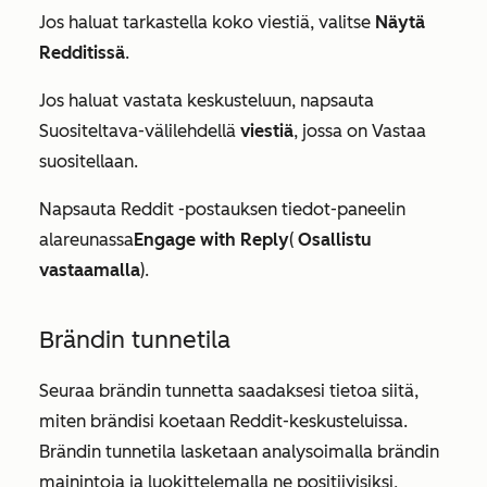
Jos haluat tarkastella koko viestiä, valitse
Näytä
Redditissä
.
Jos haluat vastata keskusteluun,
napsauta
Suositeltava-välilehdellä
viestiä
, jossa on
Vastaa
suositellaan.
Napsauta
Reddit
-postauksen tiedot-paneelin
alareunassa
Engage with Reply
(
Osallistu
vastaamalla
).
Brändin tunnetila
Seuraa brändin tunnetta saadaksesi tietoa siitä,
miten brändisi koetaan Reddit-keskusteluissa.
Brändin tunnetila lasketaan analysoimalla brändin
mainintoja ja luokittelemalla ne positiivisiksi,