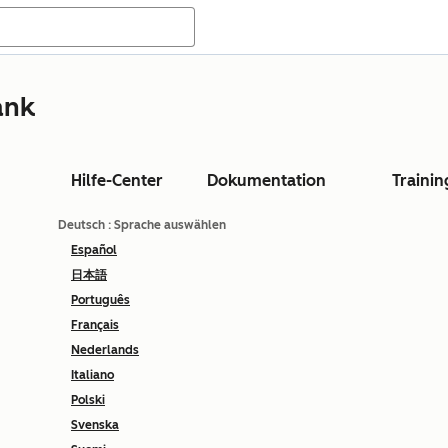
ank
Hilfe-Center
Dokumentation
Trainin
Deutsch
: Sprache auswählen
Español
日本語
Português
Français
Nederlands
Italiano
Polski
Svenska