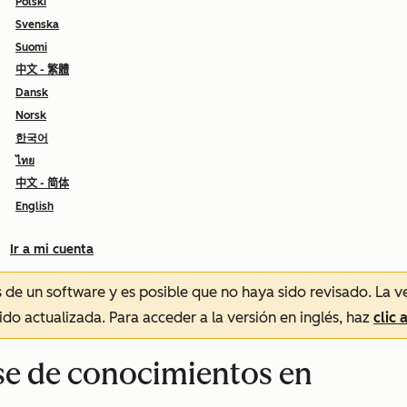
Polski
Svenska
Suomi
中文 - 繁體
Dansk
Norsk
한국어
ไทย
中文 - 简体
English
Ir a mi cuenta
és de un software y es posible que no haya sido revisado.
La v
sido actualizada. Para acceder a la versión en inglés, haz
clic 
ase de conocimientos en