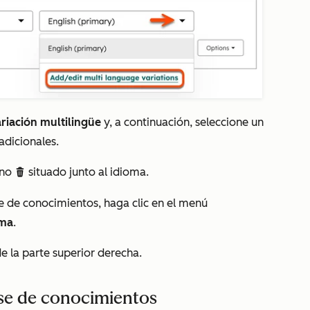
riación multilingüe
y, a continuación, seleccione un
adicionales.
ono
situado junto al idioma.
delete
e de conocimientos, haga clic en el menú
oma
.
e la parte superior derecha.
ase de conocimientos