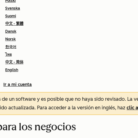
Polski
Svenska
Suomi
中文 - 繁體
Dansk
Norsk
한국어
ไทย
中文 - 简体
English
Ir a mi cuenta
és de un software y es posible que no haya sido revisado.
La v
sido actualizada. Para acceder a la versión en inglés, haz
clic 
para los negocios