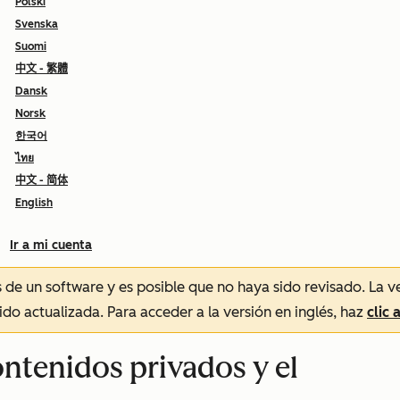
Polski
Svenska
Suomi
中文 - 繁體
Dansk
Norsk
한국어
ไทย
中文 - 简体
English
Ir a mi cuenta
és de un software y es posible que no haya sido revisado.
La v
sido actualizada. Para acceder a la versión en inglés, haz
clic 
ontenidos privados y el