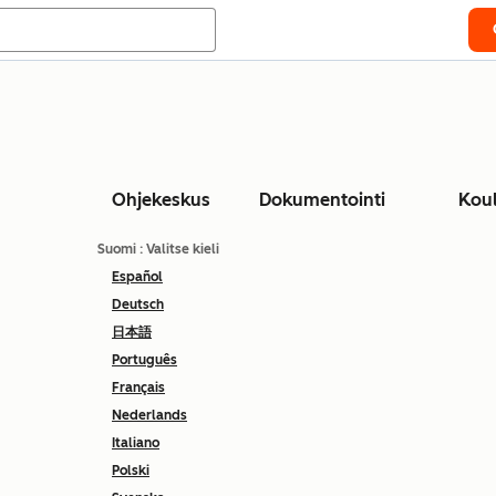
Ohjekeskus
Dokumentointi
Kou
Suomi
: Valitse kieli
Español
Deutsch
日本語
Português
Français
Nederlands
Italiano
Polski