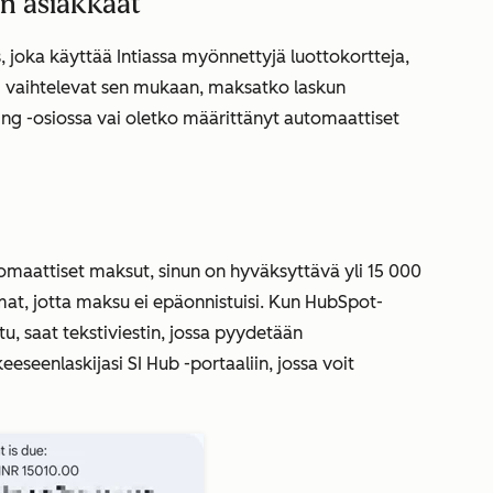
in asiakkaat
s, joka käyttää Intiassa myönnettyjä luottokortteja,
 vaihtelevat sen mukaan, maksatko laskun
ing
-osiossa vai oletko määrittänyt automaattiset
omaattiset maksut, sinun on hyväksyttävä yli 15 000
mat, jotta maksu ei epäonnistuisi. Kun HubSpot-
tu, saat tekstiviestin, jossa pyydetään
keeseenlaskijasi SI Hub -portaaliin, jossa voit