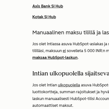
Axis Bank SI Hub
Kotak SI Hub
Manuaalinen maksu tilillä ja l
Jos olet Intiassa asuva HubSpot-asiakas j
tililläsi, maksuun
ei
sovelleta 5 000 INR:n 
maksaa HubSpot-laskun
.
Intian ulkopuolella sijaitse
Jos olet Intian
ulkopuolella
asuva HubSpot-a
luottokortteja, summan rajoitukset ja hy
laskun manuaalisesti HubSpot-tilisi
Account
automaattiset maksut.