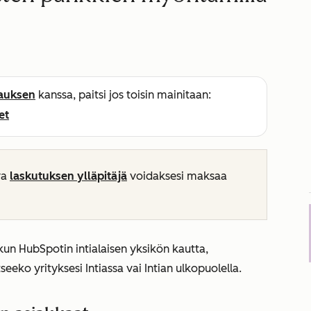
lauksen
kanssa, paitsi jos toisin mainitaan:
et
va
laskutuksen ylläpitäjä
voidaksesi maksaa
un HubSpotin intialaisen yksikön kautta,
eeko yrityksesi Intiassa vai Intian ulkopuolella.