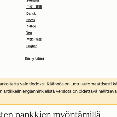
Svenska
中文 - 繁體
Dansk
Norsk
한국어
ไทย
中文 - 简体
English
Siirry tiliini
koitettu vain tiedoksi. Käännös on luotu automaattisesti kää
n artikkelin englanninkielistä versiota on pidettävä hallitsev
isten pankkien myöntämillä