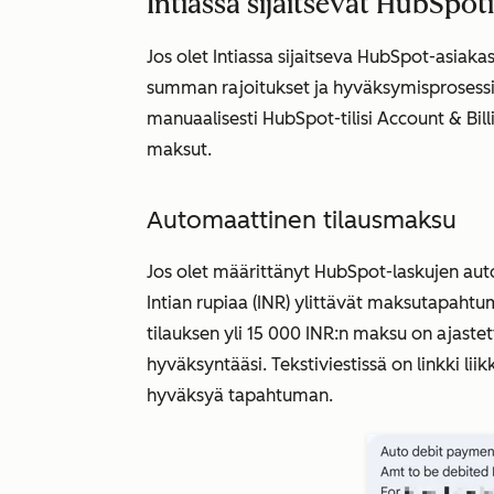
Intiassa sijaitsevat HubSpot
Jos olet Intiassa sijaitseva HubSpot-asiaka
summan rajoitukset ja hyväksymisprosessi
manuaalisesti HubSpot-tilisi
Account & Bill
maksut.
Automaattinen tilausmaksu
Jos olet määrittänyt HubSpot-laskujen aut
Intian rupiaa (INR) ylittävät maksutapahtu
tilauksen yli 15 000 INR:n maksu on ajastet
hyväksyntääsi. Tekstiviestissä on linkki liik
hyväksyä tapahtuman.