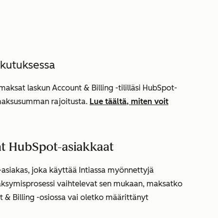
askutuksessa
a maksat laskun
Account & Billing
-tililläsi HubSpot-
maksusumman rajoitusta.
Lue täältä, miten voit
vat HubSpot-asiakkaat
siakas, joka käyttää Intiassa myönnettyjä
väksymisprosessi vaihtelevat sen mukaan, maksatko
 & Billing
-osiossa vai oletko määrittänyt