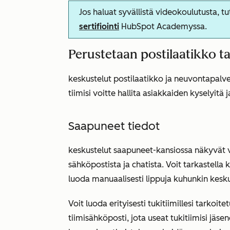
Jos haluat syvällistä videokoulutusta, t
sertifiointi
HubSpot Academyssa.
Perustetaan postilaatikko ta
keskustelut postilaatikko ja neuvontapalvel
tiimisi voitte hallita asiakkaiden kyselyitä j
Saapuneet tiedot
keskustelut saapuneet-kansiossa näkyvät vi
sähköpostista ja chatista. Voit tarkastella 
luoda manuaalisesti lippuja kuhunkin kesk
Voit luoda erityisesti tukitiimillesi tarkoit
tiimisähköposti, jota useat tukitiimisi j