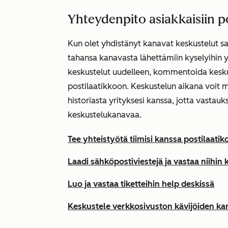
Yhteydenpito asiakkaisiin po
Kun olet yhdistänyt kanavat keskustelut s
tahansa kanavasta lähettämiin kyselyihin 
keskustelut uudelleen, kommentoida keskust
postilaatikkoon. Keskustelun aikana voit m
historiasta yrityksesi kanssa, jotta vastauk
keskustelukanavaa.
Tee yhteistyötä tiimisi kanssa postilaatik
Laadi sähköpostiviestejä ja vastaa niihi
Luo ja vastaa tiketteihin help deskissä
Keskustele verkkosivuston kävijöiden ka