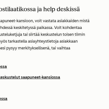
stilaatikossa ja help deskissä
aapuneet-kansioon, voit vastata asiakkaiden mistä
yhdessä keskitetyssä paikassa. Voit kohdentaa
eluketjuja tai siirtää keskustelun toisen tiimin
yös tarkastella asiayhteystietoja asiakkaan
sesi pysyy merkityksellisenä, tai vaihtaa
ossa
n keskustelut saapuneet-kansiossa
nssa