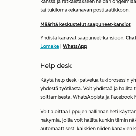
kanssa ja ratkaistakseen heidän ongelmia
tai tukilomakekanavan postilaatikkoon.
Määritä keskustelut saapuneet-kansiot
Yhdistä kanavat saapuneet-kansioon:
Cha
Lomake
|
WhatsApp
Help desk
Käytä help desk -palvelua tukiprosessin yh
yhdestä työtilasta. Voit yhdistää ja hallita
soittamisesta, WhatsAppista ja Facebook 
Voit aloittaa lippujen hallinnan heti käyt
näkymiä, joilla voit hallita kunkin tiimin n
automaattisesti kaikkien niiden kanavien kau