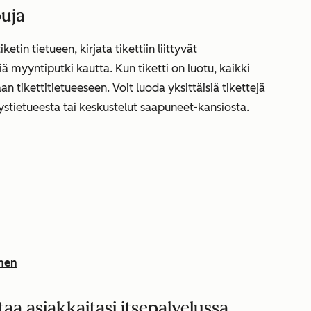
puja
etin tietueen, kirjata tikettiin liittyvät
ä myyntiputki kautta. Kun tiketti on luotu, kaikki
an tikettitietueeseen. Voit luoda yksittäisiä tikettejä
eystietueesta tai keskustelut saapuneet-kansiosta.
inen
aa asiakkaitasi itsepalvelussa