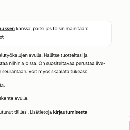
lauksen
kanssa, paitsi jos toisin mainitaan:
et
utyökalujen avulla. Hallitse tuotteitasi ja
taa niihin ajoissa. On suositeltavaa perustaa live-
n seurantaan. Voit myös skaalata tukeasi:
la.
skanta avulla.
tunut tilillesi. Lisätietoja
kirjautumisesta