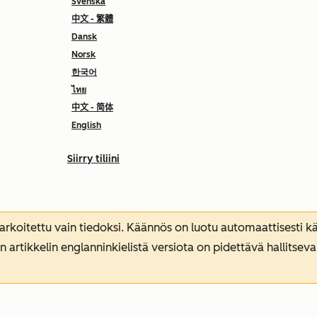
Svenska
中文 - 繁體
Dansk
Norsk
한국어
ไทย
中文 - 简体
English
Siirry tiliini
koitettu vain tiedoksi. Käännös on luotu automaattisesti kää
n artikkelin englanninkielistä versiota on pidettävä hallitsev