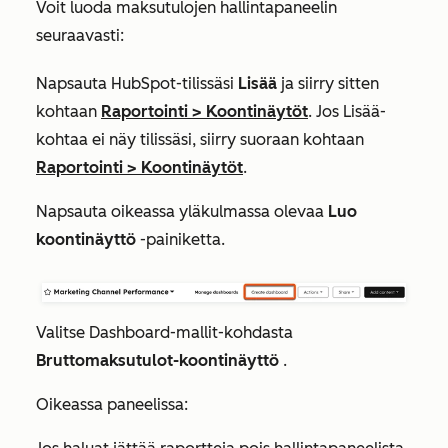
Voit luoda maksutulojen hallintapaneelin
seuraavasti:
Napsauta HubSpot-tilissäsi
Lisää
ja siirry sitten
kohtaan
Raportointi
>
Koontinäytöt
. Jos
Lisää
-
kohtaa ei näy tilissäsi, siirry suoraan kohtaan
Raportointi
>
Koontinäytöt
.
Napsauta oikeassa yläkulmassa olevaa
Luo
koontinäyttö
-painiketta.
Valitse
Dashboard-mallit
-kohdasta
Bruttomaksutulot-koontinäyttö
.
Oikeassa paneelissa: