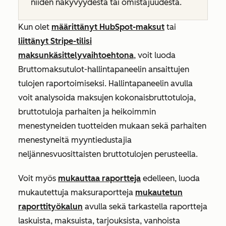
niiden näkyvyydestä tai omistajuudesta.
Kun olet
määrittänyt HubSpot-maksut
tai
liittänyt Stripe-tilisi
maksunkäsittelyvaihtoehtona
, voit luoda
Bruttomaksutulot-hallintapaneelin
ansaittujen
tulojen raportoimiseksi. Hallintapaneelin avulla
voit analysoida maksujen kokonaisbruttotuloja,
bruttotuloja parhaiten ja heikoimmin
menestyneiden tuotteiden mukaan sekä parhaiten
menestyneitä myyntiedustajia
neljännesvuosittaisten bruttotulojen perusteella.
Voit myös
mukauttaa raportteja
edelleen, luoda
mukautettuja maksuraportteja
mukautetun
raporttityökalun
avulla sekä tarkastella raportteja
laskuista, maksuista, tarjouksista, vanhoista