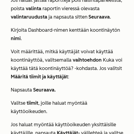
Jos haluat jättää raportteja pois hallintapaneelista,
poista
valinta
raportin vieressä olevasta
valintaruudusta
ja napsauta sitten
Seuraava
.
Kirjoita
Dashboard-nimen kenttään
koontinäytön
nimi
.
Voit määrittää, mitkä käyttäjät voivat käyttää
koontinäyttöä, valitsemalla
vaihtoehdon
Kuka voi
käyttää tätä koontinäyttöä?
-kohdasta. Jos valitsit
Määritä tiimit ja käyttäjät
:
Napsauta
Seuraava.
Valitse
tiimit
, joille haluat myöntää
käyttöoikeuden.
Jos haluat myöntää käyttöoikeuden yksittäisille
käyttäjille, napsauta
Käyttäjät-
välilehteä ja valitse