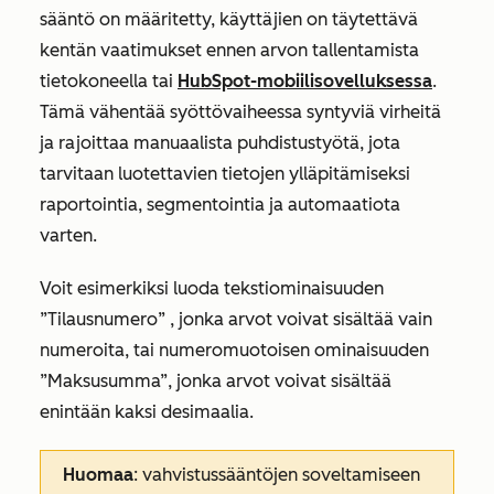
sääntö on määritetty, käyttäjien on täytettävä
kentän vaatimukset ennen arvon tallentamista
tietokoneella tai
HubSpot-mobiilisovelluksessa
.
Tämä vähentää syöttövaiheessa syntyviä virheitä
ja rajoittaa manuaalista puhdistustyötä, jota
tarvitaan luotettavien tietojen ylläpitämiseksi
raportointia, segmentointia ja automaatiota
varten.
Voit esimerkiksi luoda
tekstiominaisuuden
”Tilausnumero”
, jonka arvot voivat sisältää vain
numeroita, tai numeromuotoisen ominaisuuden
”Maksusumma”
, jonka arvot voivat sisältää
enintään kaksi desimaalia.
Huomaa
: vahvistussääntöjen soveltamiseen