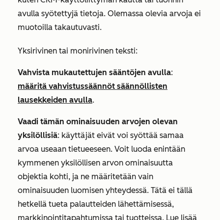
avulla syötettyjä tietoja. Olemassa olevia arvoja ei
muotoilla takautuvasti.
Yksirivinen
tai
monirivinen teksti
:
Vahvista mukautettujen sääntöjen avulla
:
määritä vahvistussäännöt säännöllisten
lausekkeiden avulla
.
Vaadi tämän ominaisuuden arvojen olevan
yksilöllisiä
: käyttäjät eivät voi syöttää samaa
arvoa useaan tietueeseen. Voit luoda enintään
kymmenen yksilöllisen arvon ominaisuutta
objektia kohti, ja ne määritetään vain
ominaisuuden luomisen yhteydessä. Tätä ei tällä
hetkellä tueta palautteiden lähettämisessä,
markkinointitapahtumissa tai tuotteissa. Lue lisää