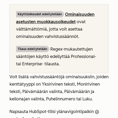
Ominaisuuden
Käyttöoikeudet edellytetään
asetusten muokkausoikeudet
ovat
välttämättömiä, jotta voit asettaa
ominaisuuden vahvistussäännöt.
Regex-mukautettujen
Tilaus edellytetään
sääntöjen käyttö edellyttää
Professional-
tai
Enterprise-
tilausta.
Voit lisätä vahvistussääntöjä ominaisuuksiin, joiden
kenttätyyppi on
Yksirivinen teksti, Monirivinen
teksti, Päivämäärän valinta, Päivämäärän ja
kellonajan valinta, Puhelinnumero tai
Luku
.
Napsauta HubSpot-tilisi ylänavigointipalkin