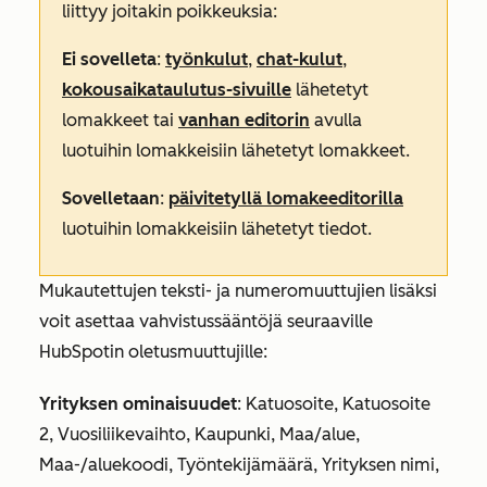
liittyy joitakin poikkeuksia:
Ei sovelleta
:
työnkulut
,
chat-kulut
,
kokousaikataulutus-sivuille
lähetetyt
lomakkeet tai
vanhan editorin
avulla
luotuihin lomakkeisiin lähetetyt lomakkeet.
Sovelletaan
:
päivitetyllä lomakeeditorilla
luotuihin lomakkeisiin lähetetyt tiedot.
Mukautettujen teksti- ja numeromuuttujien lisäksi
voit asettaa vahvistussääntöjä seuraaville
HubSpotin oletusmuuttujille:
Yrityksen ominaisuudet
: Katuosoite, Katuosoite
2, Vuosiliikevaihto, Kaupunki, Maa/alue,
Maa-/aluekoodi, Työntekijämäärä, Yrityksen nimi,