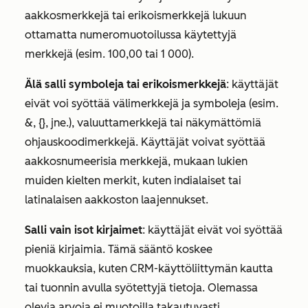
aakkosmerkkejä tai erikoismerkkejä lukuun
ottamatta numeromuotoilussa käytettyjä
merkkejä (esim. 100,00 tai 1 000).
Älä salli symboleja tai erikoismerkkejä
: käyttäjät
eivät voi syöttää välimerkkejä ja symboleja (esim.
&, {}, jne.), valuuttamerkkejä tai näkymättömiä
ohjauskoodimerkkejä. Käyttäjät voivat syöttää
aakkosnumeerisia merkkejä, mukaan lukien
muiden kielten merkit, kuten indialaiset tai
latinalaisen aakkoston laajennukset.
Salli vain isot kirjaimet
: käyttäjät eivät voi syöttää
pieniä kirjaimia. Tämä sääntö koskee
muokkauksia, kuten CRM-käyttöliittymän kautta
tai tuonnin avulla syötettyjä tietoja. Olemassa
olevia arvoja ei muotoilla takautuvasti.