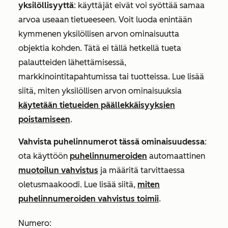
yksilöllisyyttä
: käyttäjät eivät voi syöttää samaa
arvoa useaan tietueeseen. Voit luoda enintään
kymmenen yksilöllisen arvon ominaisuutta
objektia kohden. Tätä ei tällä hetkellä tueta
palautteiden lähettämisessä,
markkinointitapahtumissa tai tuotteissa. Lue lisää
siitä, miten yksilöllisen arvon ominaisuuksia
käytetään tietueiden päällekkäisyyksien
poistamiseen
.
Vahvista puhelinnumerot tässä ominaisuudessa
:
ota käyttöön
puhelinnumeroiden
automaattinen
muotoilun vahvistus
ja määritä tarvittaessa
oletusmaakoodi. Lue lisää siitä,
miten
puhelinnumeroiden vahvistus toimii
.
Numero
: