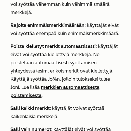
voi syöttää vähemmän kuin vähimmäismäärä
merkkejä.
Rajoita enimmäismerkkimäärään
: käyttäjät eivät
voi syöttää enempää kuin enimmäismerkkimäärä.
Poista kielletyt merkit automaattisesti
: käyttäjät
eivät voi syöttää kiellettyjä merkkejä. Ne
poistetaan automaattisesti syöttämisen
yhteydessä (esim. erikoismerkit ovat kiellettyjä.
Käyttäjä syöttää
Jo%n
, jolloin tulokseksi tulee
Jon
). Lue lisää
merkkien automaattisesta
poistamisesta
.
Salli kaikki merkit
: käyttäjät voivat syöttää
kaikenlaisia merkkejä.
Salli vain numerot
: käyttäjät eivät voi syöttää