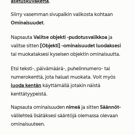
asetuskuvaketta
.
Siirry vasemman sivupalkin valikosta kohtaan
Ominaisuudet
.
Napsauta
Valitse objekti -pudotusvalikkoa
ja
valitse sitten
[Objekti] -ominaisuudet luodaksesi
tai muokataksesi kyseisen objektin ominaisuutta.
Etsi teksti-, päivämäärä-, puhelinnumero- tai
numerokenttä, jota haluat muokata. Voit myös
luoda kentän
käyttämällä jotakin näistä
kenttätyypeistä.
Napsauta ominaisuuden
nimeä
ja sitten
Säännöt-
välilehteä lisätäksesi sääntöjä olemassa olevaan
ominaisuuteen.