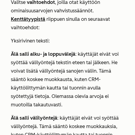
Valitse
vaihtoehdot
, joilla otat käyttöön
ominaisuusarvojen vahvistussäännöt.
Kenttätyypistä
riippuen sinulla on seuraavat
vaihtoehdot:
Yksirivinen teksti:
Älä salli alku- ja loppuvälejä
: käyttäjät eivät voi
syöttää välilyöntejä tekstin eteen tai jälkeen. He
voivat lisätä välilyöntejä sanojen väliin. Tämä
sääntö koskee muokkausta, kuten CRM-
käyttöliittymän kautta tai tuonnin avulla
syötettyjä tietoja. Olemassa olevia arvoja ei
muotoilla takautuvasti.
Älä salli välilyöntejä
: käyttäjät eivät voi syöttää
välilyöntejä. Tämä sääntö koskee muokkauksia,
kuten CRM-käyttöliittymän kautta tai tuonnin