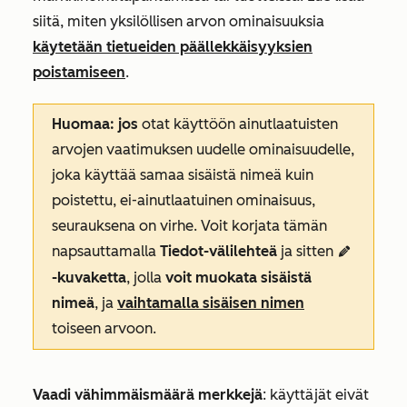
siitä, miten yksilöllisen arvon ominaisuuksia
käytetään tietueiden päällekkäisyyksien
poistamiseen
.
Huomaa: jos
otat käyttöön ainutlaatuisten
arvojen vaatimuksen uudelle ominaisuudelle,
joka käyttää samaa sisäistä nimeä kuin
poistettu, ei-ainutlaatuinen ominaisuus,
seurauksena on virhe. Voit korjata tämän
napsauttamalla
Tiedot-välilehteä
ja sitten
edit
-kuvaketta
, jolla
voit muokata sisäistä
nimeä
, ja
vaihtamalla sisäisen nimen
toiseen arvoon.
Vaadi vähimmäismäärä merkkejä
: käyttäjät eivät