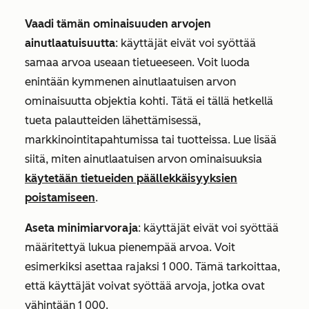
Vaadi tämän ominaisuuden arvojen
ainutlaatuisuutta
: käyttäjät eivät voi syöttää
samaa arvoa useaan tietueeseen. Voit luoda
enintään kymmenen ainutlaatuisen arvon
ominaisuutta objektia kohti. Tätä ei tällä hetkellä
tueta palautteiden lähettämisessä,
markkinointitapahtumissa tai tuotteissa. Lue lisää
siitä, miten ainutlaatuisen arvon ominaisuuksia
käytetään tietueiden päällekkäisyyksien
poistamiseen
.
Aseta minimiarvoraja
: käyttäjät eivät voi syöttää
määritettyä lukua pienempää arvoa. Voit
esimerkiksi asettaa rajaksi 1 000. Tämä tarkoittaa,
että käyttäjät voivat syöttää arvoja, jotka ovat
vähintään 1 000.