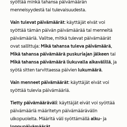
syöttää minkä tahansa päivämäärän
menneisyydestä tai tulevaisuudesta.
Vain tulevat päivämäärät
: käyttäjät eivät voi
syöttää tämän päivän päivämäärää tai menneitä
päivämääriä. Valitse, mitkä tulevat päivämäärät
ovat sallittuja:
Mikä tahansa tuleva päivämäärä
,
Mikä tahansa päivämäärä puskuriajan jälkeen
tai
Mikä tahansa päivämäärä liukuvalla aikavälillä
, ja
syötä sitten tarvittaessa päivien
lukumäärä
.
Vain menneet päivämäärät
: käyttäjät eivät voi
syöttää tulevia päivämääriä.
Tietty päivämääräväli
: käyttäjät eivät voi syöttää
päivämääriä määritetyn päivämäärävälin
ulkopuolelta. Määritä väli syöttämällä
alku-
ja
loppupäivämäärät
.