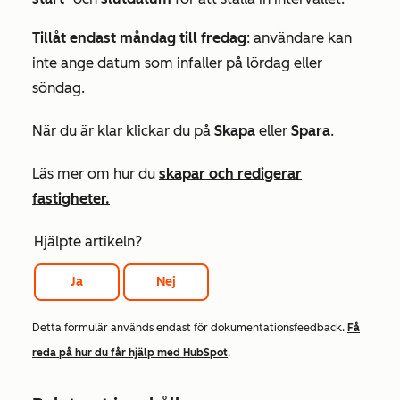
Tillåt endast måndag till fredag
: användare kan
inte ange datum som infaller på lördag eller
söndag.
När du är klar klickar du på
Skapa
eller
Spara
.
Läs mer om hur du
skapar och redigerar
fastigheter.
Hjälpte artikeln?
Ja
Nej
Detta formulär används endast för dokumentationsfeedback.
Få
reda på hur du får hjälp med HubSpot
.