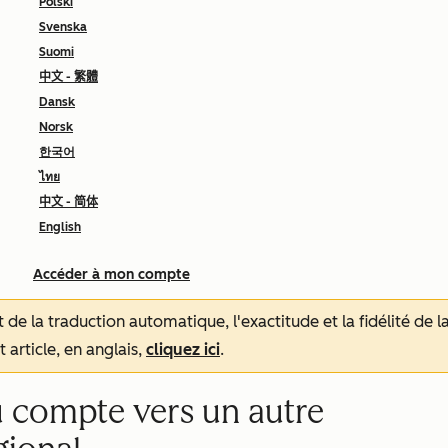
Polski
Svenska
Suomi
中文 - 繁體
Dansk
Norsk
한국어
ไทย
中文 - 简体
English
Accéder à mon compte
tat de la traduction automatique, l'exactitude et la fidélité de
 article, en anglais,
cliquez ici
.
u compte vers un autre