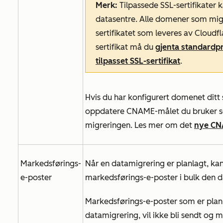
Merk:
Tilpassede SSL-sertifikater
datasentre. Alle domener som migre
sertifikatet som leveres av Cloudfl
sertifikat må du
gjenta standardpr
tilpasset SSL-sertifikat
.
Hvis du har konfigurert domenet dit
oppdatere CNAME-målet du bruker som
migreringen. Les mer om det
nye CN
Markedsførings-
Når en datamigrering er planlagt, ka
e-poster
markedsførings-e-poster i bulk den 
Markedsførings-e-poster som er planl
datamigrering, vil ikke bli sendt og 