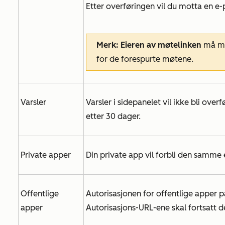
Etter overføringen vil du motta en e
Merk: Eieren av møtelinken
må ma
for de forespurte møtene.
Varsler
Varsler i sidepanelet vil ikke bli overf
etter 30 dager.
Private apper
Din private app vil forbli den samme e
Offentlige
Autorisasjonen for offentlige apper p
apper
Autorisasjons-URL-ene skal fortsatt d