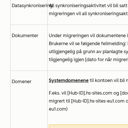
Datasynkronisering
All synkroniseringsaktivitet vil bli sa
migreringen vil all synkroniseringsak
Dokumenter
Under migreringen vil dokumentene i
Brukerne vil se følgende feilmelding:
utilgjengelig på grunn av planlagte 
tilgjengelig igjen [dato for når migrer
Systemdomenene
til kontoen vil bli 
Domener
F.eks. vil [Hub-ID].hs-sites.com
og
[do
migrert til
[Hub-ID].hs-sites-eu1.com
eu1.com)