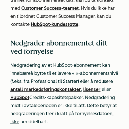
trinnet for abonnementet ditt, kan du ta kontakt
med
Customer Success-teamet
. Hvis du ikke har
en tilordnet Customer Success Manager, kan du
kontakte
HubSpot-kundestøtte
.
Nedgrader abonnementet ditt
ved fornyelse
Nedgradering av et HubSpot-abonnement kan
innebære
å bytte til et
lavere
«
»-abonnementsnivå
(f.eks. fra
Professional
til
Starter
) eller å redusere
antall markedsføringskontakter
,
lisenser
eller
HubSpot
Credits-kapasitetspakker
. Nedgradering
midt i avtaleperioden er ikke tillatt. Dette betyr at
nedgraderingen trer i kraft på fornyelsesdatoen,
ikke
umiddelbart.