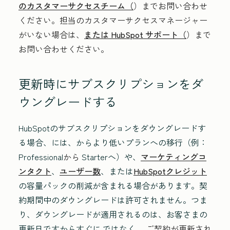
のカスタマーサクセスチーム（
）までお問い合わせ
ください。担当のカスタマーサクセスマネージャー
がいない場合は、
または HubSpot サポート（
）まで
お問い合わせください。
更新時にサブスクリプションをダ
ウングレードする
HubSpotのサブスクリプションをダウングレードす
る場合、
には、
から
より低い
プラン
への移行
（例：
Professional
から
Starter
へ）や、
マーケティングコ
ンタクト
、
ユーザー数
、または
HubSpotクレジット
の容量
パックの
削減が含まれる場合があります。契
約期間中のダウングレードは許可されません。つま
り、ダウングレードが適用されるのは、お客さまの
更新日ですからすぐに
ではなく
、ご契約が更新され