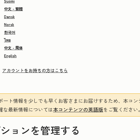
Suomi
中文 - 繁體
Dansk
Norsk
한국어
ไทย
中文 - 简体
English
アカウントをお持ちの方はこちら
ポート情報を少しでも早くお客さまにお届けするため、本コン
確な最新情報については
本コンテンツの英語版
をご覧ください
リプションを管理する