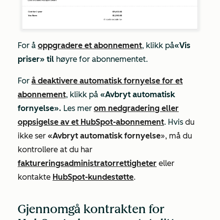
For å
oppgradere et abonnement
, klikk på
«Vis
priser» til
høyre for abonnementet.
For
å deaktivere automatisk fornyelse for et
abonnement
, klikk på
«Avbryt automatisk
fornyelse».
Les mer
om nedgradering eller
oppsigelse av et HubSpot-abonnement
. Hvis
du
ikke ser
«Avbryt automatisk fornyelse
», må du
kontrollere at du har
faktureringsadministratorrettigheter
eller
kontakte
HubSpot-kundestøtte
.
Gjennomgå kontrakten for