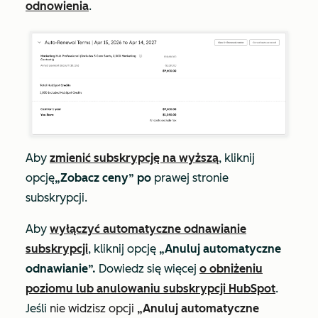
odnowienia
.
Aby
zmienić subskrypcję na wyższą
, kliknij
opcję
„Zobacz ceny” po
prawej stronie
subskrypcji.
Aby
wyłączyć automatyczne odnawianie
subskrypcji
, kliknij opcję
„Anuluj automatyczne
odnawianie”.
Dowiedz się więcej
o obniżeniu
poziomu lub anulowaniu subskrypcji HubSpot
.
Jeśli
nie widzisz opcji
„Anuluj automatyczne