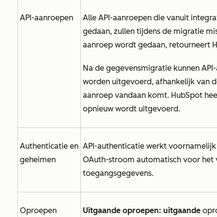
API-aanroepen
Alle API-aanroepen die vanuit integ
gedaan, zullen tijdens de migratie mis
aanroep wordt gedaan, retourneert
Na de gegevensmigratie kunnen API-
worden uitgevoerd, afhankelijk van d
aanroep vandaan komt. HubSpot heeft
opnieuw wordt uitgevoerd.
Authenticatie en
API-authenticatie werkt voornamelijk
geheimen
OAuth-stroom automatisch voor het 
toegangsgegevens.
Oproepen
Uitgaande oproepen: uitgaande
opr