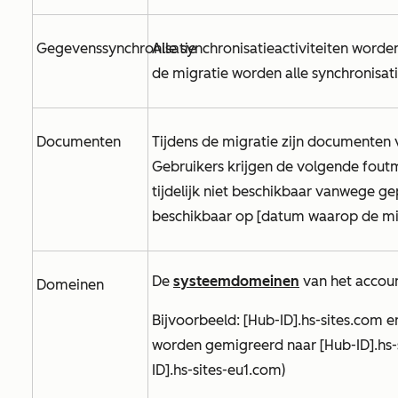
Gegevenssynchronisatie
Alle synchronisatieactiviteiten worde
de migratie worden alle synchronisati
Documenten
Tijdens de migratie zijn documenten 
Gebruikers krijgen de volgende foutm
tijdelijk niet beschikbaar vanwege g
beschikbaar op [datum waarop de mig
De
systeemdomeinen
van het accou
Domeinen
Bijvoorbeeld: [Hub-ID].hs-sites.com
e
worden gemigreerd naar
[Hub-ID].hs
ID].hs-sites-eu1.com)