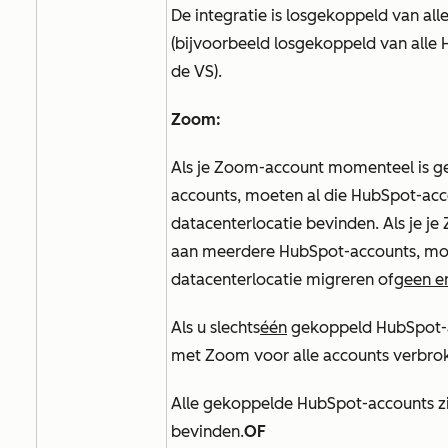
De integratie is losgekoppeld van al
(bijvoorbeeld losgekoppeld van alle 
de VS).
Zoom:
Als je Zoom-account momenteel is 
accounts, moeten al die HubSpot-acc
datacenterlocatie bevinden. Als je 
aan meerdere HubSpot-accounts, mo
datacenterlocatie migreren of
geen e
Als u slechts
één
gekoppeld HubSpot-a
met Zoom voor alle accounts verbrok
Alle gekoppelde HubSpot-accounts zi
bevinden.
OF