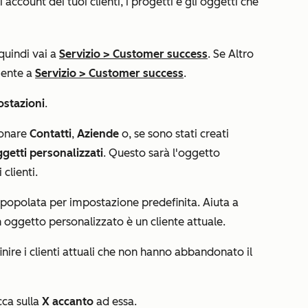
account dei tuoi clienti, i progetti e gli oggetti che
 quindi vai a
Servizio
>
Customer success
. Se
Altro
mente a
Servizio
>
Customer success
.
ostazioni
.
ionare
Contatti
,
Aziende
o, se sono stati creati
getti personalizzati
. Questo sarà l'oggetto
clienti.
 popolata per impostazione predefinita. Aiuta a
n oggetto personalizzato è un cliente attuale.
efinire i clienti attuali che non hanno abbandonato il
cca sulla
X accanto
ad essa.