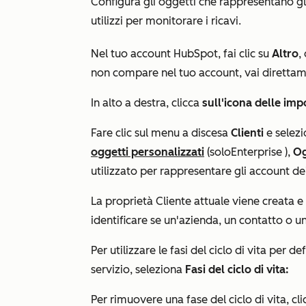
Configura gli oggetti che rappresentano gli 
utilizzi per monitorare i ricavi.
Nel tuo account HubSpot, fai clic su
Altro
,
non compare nel tuo account, vai diretta
In alto a destra, clicca
sull'icona delle imp
Fare clic sul menu a discesa
Clienti
e selez
oggetti personalizzati
(solo
Enterprise
),
Og
utilizzato per rappresentare gli account dei 
La proprietà
Cliente attuale
viene creata e
identificare se un'azienda, un contatto o u
Per utilizzare le fasi del ciclo di vita per d
servizio, seleziona
Fasi del ciclo di vita:
Per rimuovere una fase del ciclo di vita, cli