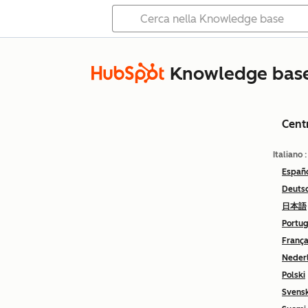
Knowledge bas
Cent
Italiano
Españ
Deuts
日本語
Portu
França
Neder
Polski
Svens