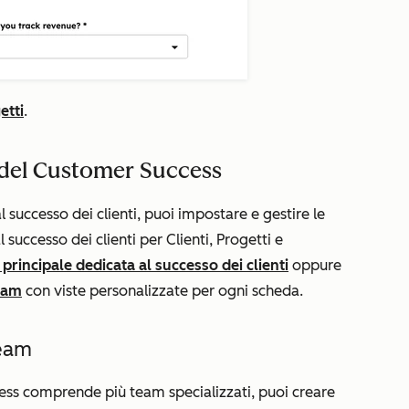
etti
.
o del Customer Success
l successo dei clienti, puoi impostare e gestire le
l successo dei clienti per
Clienti
,
Progetti e
 principale dedicata al successo dei clienti
oppure
team
con viste personalizzate per ogni scheda.
team
ess comprende più team specializzati, puoi creare