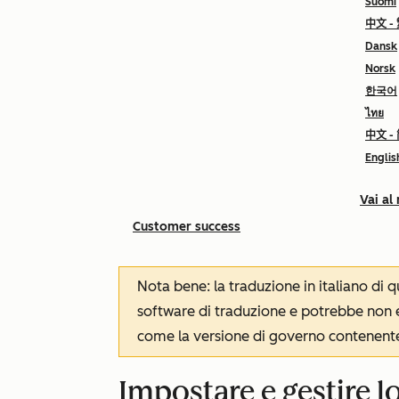
Suomi
中文 -
Dansk
Norsk
한국어
ไทย
中文 -
Englis
Vai al
Customer success
Nota bene: la traduzione in italiano di
software di traduzione e potrebbe non es
come la versione di governo contenente 
Impostare e gestire lo