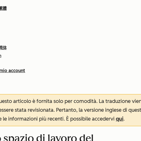
 繁體
 简体
h
 mio account
 questo articolo è fornita solo per comodità. La traduzione v
sere stata revisionata. Pertanto, la versione inglese di ques
le informazioni più recenti. È possibile accedervi
qui
.
 spazio di lavoro del