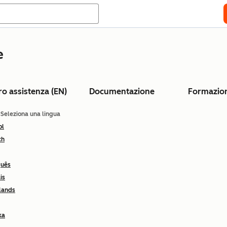
e
ro assistenza (EN)
Documentazione
Formazio
: Seleziona una lingua
ol
ch
guês
is
lands
ka