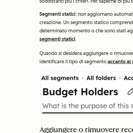
soddisfano più i criteri. Per saperne di più 
Segmenti statici
: non aggiornano automat
creazione. Un segmento statico comprende i 
determinato momento o che sono stati agg
segmenti statici
.
Quando si desidera aggiungere o rimuover
identificare il tipo di segmento
accanto al
Aggiungere o rimuovere rec