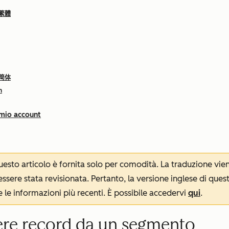
 繁體
 简体
h
 mio account
 questo articolo è fornita solo per comodità. La traduzione v
sere stata revisionata. Pertanto, la versione inglese di ques
le informazioni più recenti. È possibile accedervi
qui
.
ere record da un segmento