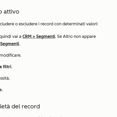
o attivo
ncludere o escludere i record con determinati valori:
 quindi vai a
CRM
>
Segmenti
. Se
Altro
non appare
>
Segmenti
.
modificare.
 filtri
.
sità.
e
.
rietà del record