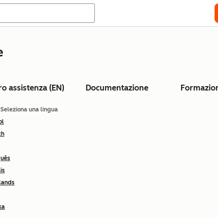
e
ro assistenza (EN)
Documentazione
Formazio
: Seleziona una lingua
ol
ch
guês
is
lands
ka