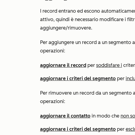
I record entrano ed escono automaticament
attivo, quindi è necessario modificare i fil
aggiungere/rimuovere.
Per aggiungere un record a un segmento at
operazioni:
aggiornare il record
per
soddisfare i
crite
aggiornare i criteri del segmento
per
incl
Per rimuovere un record da un segmento at
operazioni:
aggiornare il contatto
in modo che
non so
aggiornare i criteri del segmento
per
esc