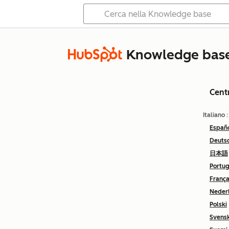
Knowledge bas
Cent
Italiano
Españ
Deuts
日本語
Portu
França
Neder
Polski
Svens