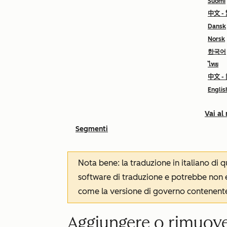
Suomi
中文 -
Dansk
Norsk
한국어
ไทย
中文 -
Englis
Vai al
Segmenti
Nota bene: la traduzione in italiano di
software di traduzione e potrebbe non es
come la versione di governo contenente 
Aggiungere o rimuov