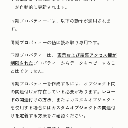
ーが自動的に更新されます。
同期プロパティーには、以下の動作が適用されま
す。
同期プロパティーの値は読み取り専用です。
同期プロパティーは、
表示および編集アクセス権が
制限された
プロパティーからデータをコピーするこ
とはできません。
同期プロパティーを作成するには、オブジェクト間
の関連付けが存在している必要があります。
レコー
ドの関連付け
の方法、またはカスタムオブジェクト
を使用する場合には
カスタムオブジェクトの関連付
けを定義する
方法をご確認ください。