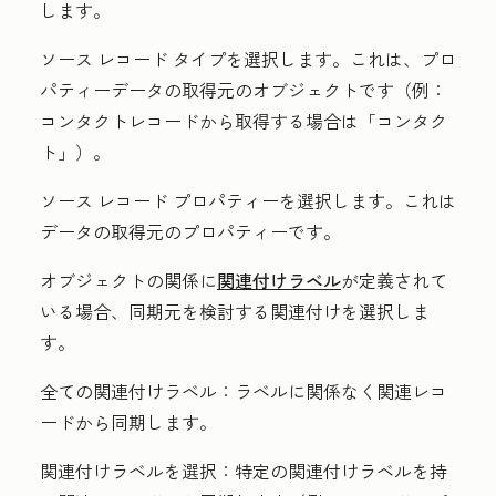
します。
ソース レコード タイプ
を選択します。これは、プロ
パティーデータの取得元のオブジェクトです（例：
コンタクトレコードから取得する場合は「コンタク
ト」
）。
ソース レコード プロパティー
を選択します。これは
データの取得元のプロパティーです。
オブジェクトの関係に
関連付けラベル
が定義されて
いる場合、同期元を検討する関連付けを選択しま
す。
全ての関連付けラベル：
ラベルに関係なく関連レコ
ードから同期します。
関連付けラベルを選択：
特定の関連付けラベルを持