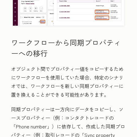
ワークフローから同期プロパティ
ーへの移行
オブジェクト間でプロパティー値をコピーするため
にワークフローを使用していた場合、特定のシナリ
オでは、ワークフローを新しい同期プロパティーに
置き換えることができる可能性があります。
同期プロパティーは一方向にデータをコピーし、ソ
ースプロパティー（例：コンタクトレコードの
「Phone number」
）に依存して、作成した同期プロ
パティー（例：取引レコードの「Sync property