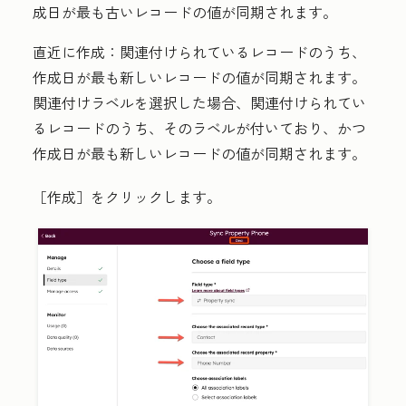
成日が最も古いレコードの値が同期されます。
直近に
作成：
関連付けられているレコードのうち、
作成日が最も新しいレコードの値が同期されます。
関連付けラベルを選択した場合、関連付けられてい
るレコードのうち、そのラベルが付いており、かつ
作成日が最も新しいレコードの値が同期されます。
［作成］
をクリックします。