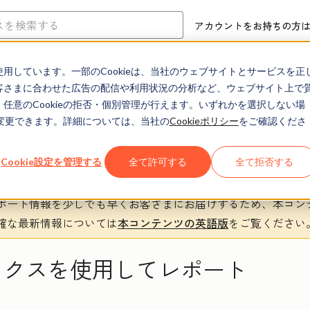
アカウントをお持ちの方
eを使用しています。一部のCookieは、当社のウェブサイトとサービスを正
ヘルプセンター
ドキュメント
トレーニング
お客さまに合わせた広告の配信や利用状況の分析など、ウェブサイト上で
、任意のCookieの拒否・個別管理が行えます。いずれかを選択しない場
でも変更できます。詳細については、当社の
Cookieポリシー
をご確認くださ
Cookie設定を管理する
全て許可する
全て拒否する
ポート情報を少しでも早くお客さまにお届けするため、本コン
確な最新情報については
本コンテンツの英語版
をご覧ください
ィクスを使用してレポート