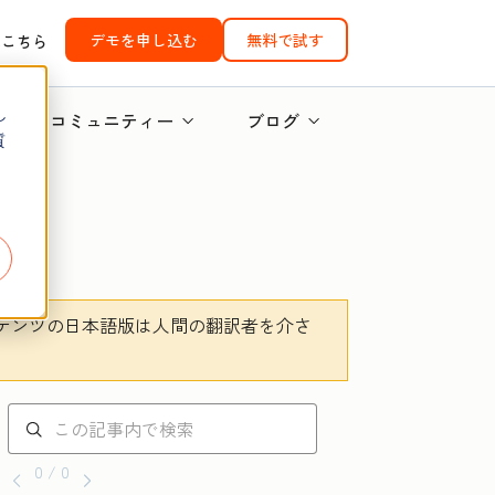
デモを申し込む
無料で試す
はこちら
し
コミュニティー
ブログ
質
テンツの日本語版は人間の翻訳者を介さ
。
0 / 0