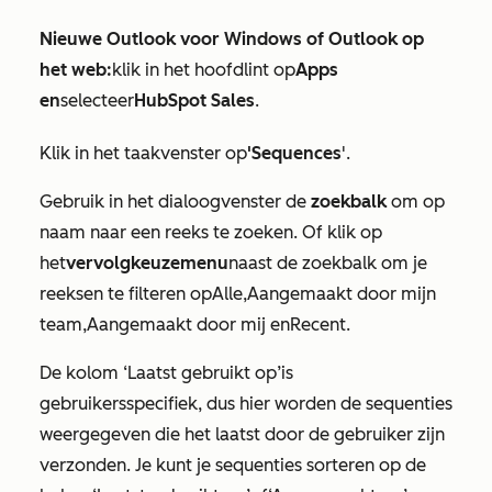
Nieuwe Outlook voor Windows of Outlook op
het web:
klik in het hoofdlint op
Apps
en
selecteer
HubSpot Sales
.
Klik in het taakvenster op
'Sequences
'.
Gebruik in het dialoogvenster de
zoekbalk
om op
naam naar een reeks te zoeken. Of klik op
het
vervolgkeuzemenu
naast de zoekbalk om je
reeksen te filteren op
Alle
,
Aangemaakt door mijn
team
,
Aangemaakt door mij
en
Recent
.
De kolom
‘Laatst gebruikt op
’
is
gebruikersspecifiek, dus hier worden de sequenties
weergegeven die het laatst door de gebruiker zijn
verzonden. Je kunt je sequenties sorteren op de