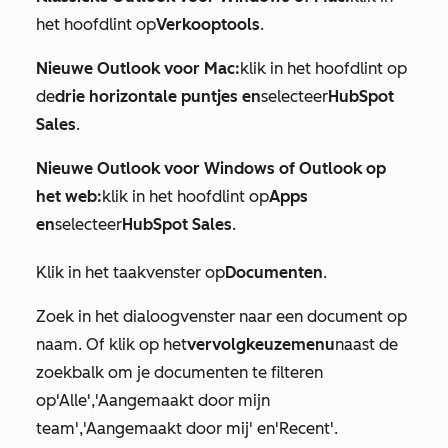
het hoofdlint op
Verkooptools
.
Nieuwe Outlook voor Mac:
klik in het hoofdlint op
de
drie horizontale puntjes en
selecteer
HubSpot
Sales
.
Nieuwe Outlook voor Windows of Outlook op
het web:
klik in het hoofdlint op
Apps
en
selecteer
HubSpot Sales
.
Klik in het taakvenster op
Documenten
.
Zoek in het dialoogvenster naar een document op
naam. Of klik op het
vervolgkeuzemenu
naast de
zoekbalk om je documenten te filteren
op
'Alle'
,
'Aangemaakt door mijn
team
',
'Aangemaakt door mij
' en
'Recent
'.