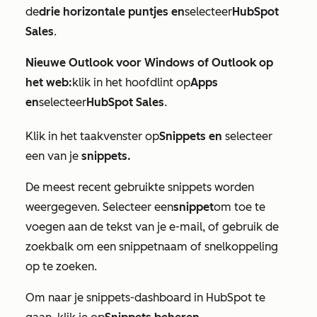
de
drie horizontale puntjes en
selecteer
HubSpot
Sales
.
Nieuwe Outlook voor Windows of Outlook op
het web:
klik in het hoofdlint op
Apps
en
selecteer
HubSpot Sales
.
Klik in het taakvenster op
Snippets en
selecteer
een van je
snippets.
De meest recent gebruikte snippets worden
weergegeven. Selecteer een
snippet
om toe te
voegen aan de tekst van je e-mail, of gebruik de
zoekbalk om een snippetnaam of snelkoppeling
op te zoeken.
Om naar je snippets-dashboard in HubSpot te