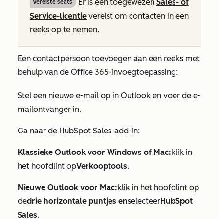
Er is een toegewezen
Sales-
of
Vereiste seats
Service-licentie
vereist om contacten in een
reeks op te nemen.
Een contactpersoon toevoegen aan een reeks met
behulp van de Office 365-invoegtoepassing:
Stel een nieuwe e-mail op in Outlook en voer de e-
mailontvanger in.
Ga naar de HubSpot Sales-add-in:
Klassieke Outlook voor Windows of Mac:
klik in
het hoofdlint op
Verkooptools
.
Nieuwe Outlook voor Mac:
klik in het hoofdlint op
de
drie horizontale puntjes en
selecteer
HubSpot
Sales
.