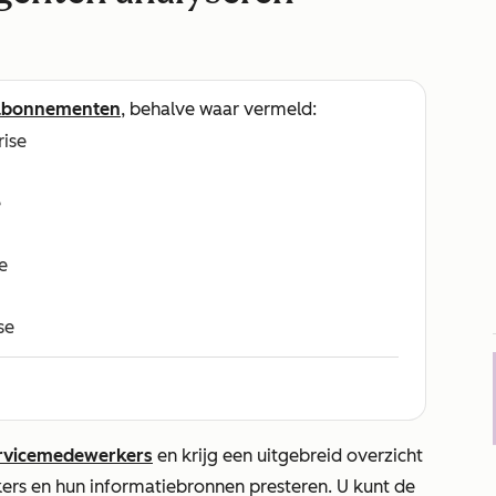
abonnementen
, behalve waar vermeld:
rise
e
e
se
rvicemedewerkers
en krijg een uitgebreid overzicht
rs en hun informatiebronnen presteren. U kunt de