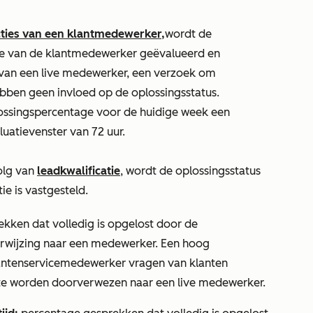
cties van een klantmedewerker,
wordt
de
tie van de klantmedewerker geëvalueerd en
en van een live medewerker, een verzoek om
bben geen invloed op de oplossingsstatus.
lossingspercentage voor de huidige week een
luatievenster van 72 uur.
olg van
leadkwalificatie
, wordt de oplossingsstatus
ie is vastgesteld.
ekken dat volledig is opgelost door de
rwijzing naar een medewerker. Een hoog
lantenservicemedewerker vragen van klanten
 te worden doorverwezen naar een live medewerker.