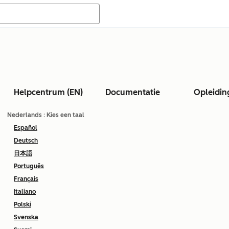
Helpcentrum (EN)
Documentatie
Opleidin
Nederlands
: Kies een taal
Español
Deutsch
日本語
Português
Français
Italiano
Polski
Svenska