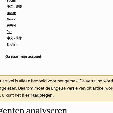
Suomi
中文 - 繁體
Dansk
Norsk
한국어
ไทย
中文 - 简体
English
Ga naar mijn account
t artikel is alleen bedoeld voor het gemak.
De vertaling wor
oefgelezen. Daarom moet de Engelse versie van dit artikel w
. U kunt het
hier raadplegen
.
agenten analyseren