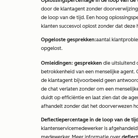
Oplossingspercentage in de loop van de t
door de klantagent zonder doorverwijzin
de loop van de tijd. Een hoog oplossingsp
klanten succesvol oplost zonder dat deze 
Opgeloste gesprekken:
aantal klantproble
opgelost.
Omleidingen: gesprekken
die uitsluitend
betrokkenheid van een menselijke agent. O
de klantagent bijvoorbeeld geen antwoord
de chat verlaten zonder om een menselijk
duidt op efficiëntie en laat zien dat de a
afhandelt zonder dat het doorverwezen hoe
Deflectiepercentage in de loop van de tij
klantenservicemedewerker is afgehandeld
medewerker. Meer informatie over
deflect