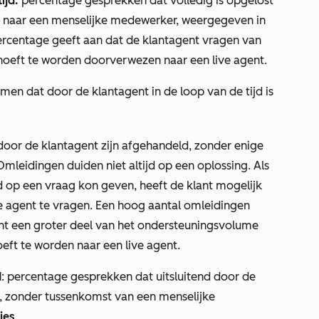
ijd:
percentage gesprekken dat volledig is opgelost
g naar een menselijke medewerker, weergegeven in
ercentage geeft aan dat de klantagent vragen van
hoeft te worden doorverwezen naar een live agent.
men dat door de klantagent in de loop van de tijd is
 door de klantagent zijn afgehandeld, zonder enige
mleidingen duiden niet altijd op een oplossing. Als
 op een vraag kon geven, heeft de klant mogelijk
e agent te vragen. Een hoog aantal omleidingen
gent een groter deel van het ondersteuningsvolume
ft te worden naar een live agent.
d
: percentage gesprekken dat uitsluitend door de
, zonder tussenkomst van een menselijke
ies
.