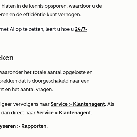
n hiaten in de kennis opsporen, waardoor u de
en en de efficiëntie kunt verhogen.
et AI op te zetten, leert u hoe u
24/7-
eken
 waaronder het totale aantal opgeloste en
prekken dat is doorgeschakeld naar een
t en het aantal vragen.
igeer vervolgens naar
Service
>
Klantenagent
. Als
r dan direct naar
Service
>
Klantenagent
.
yseren
>
Rapporten
.