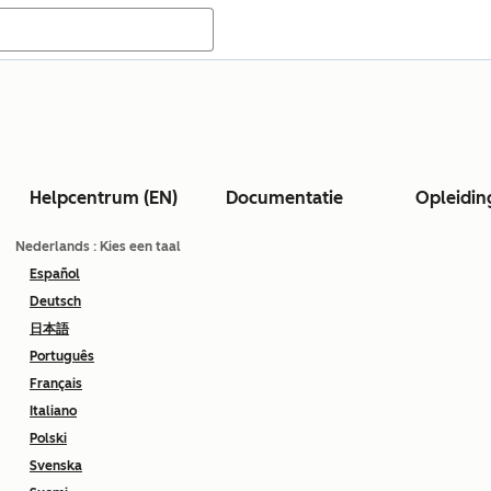
Helpcentrum (EN)
Documentatie
Opleidin
Nederlands
: Kies een taal
Español
Deutsch
日本語
Português
Français
Italiano
Polski
Svenska