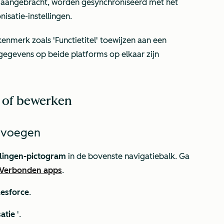
n aangebracht, worden gesynchroniseerd met het
nisatie-instellingen.
tkenmerk zoals
'Functietitel'
toewijzen aan een
 gegevens op beide platforms op elkaar zijn
 of bewerken
oevoegen
llingen-pictogram
in de bovenste navigatiebalk. Ga
Verbonden apps
.
lesforce
.
atie
'.