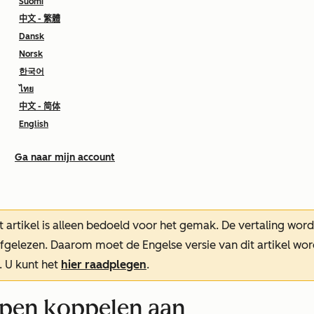
Suomi
中文 - 繁體
Dansk
Norsk
한국어
ไทย
中文 - 简体
English
Ga naar mijn account
t artikel is alleen bedoeld voor het gemak.
De vertaling wor
oefgelezen. Daarom moet de Engelse versie van dit artikel w
. U kunt het
hier raadplegen
.
pen koppelen aan