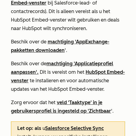
Embed-venster
bij Salesforce-lead- of
contactrecords). Dit is alleen vereist als u het
HubSpot Embed-venster wilt gebruiken en deals
naar HubSpot wilt synchroniseren.
Beschik over de
machtiging 'AppExchange-
pakketten downloaden
'.
Beschik over de
machtiging 'Applicatieprofiel
aanpassen'.
Dit is vereist om het
HubSpot Embed-
venster
te installeren en voor automatische
updates van het HubSpot Embed-venster.
Zorg ervoor dat het
veld 'Taaktype' in je
gebruikersprofiel is ingesteld op 'Zichtbaar
'.
Let op: als
u
Salesforce Selective Sync