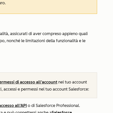
uro.
nalità, assicurati di aver compreso appieno quali
o, nonché le limitazioni della funzionalità e le
ermessi di accesso all’account
nel tuo account
, accessi e permessi nel tuo account Salesforce:
accesso all’API
o di Salesforce Professional.
a e può connettersi anche a
Salesforce