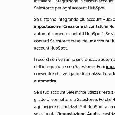
installare l’integrazione in ciascun accoun
Salesforce per ogni account HubSpot.
Se si stanno integrando più account HubSp
impostazione "Creazione di contatti in H
automaticamente contatti HubSpot
". Se v
contatti Salesforce creati da un account H
account HubSpot.
I record non verranno sincronizzati automa
dell’integrazione con Salesforce. Puoi
impo
consentire che vengano sincronizzati grad
automatica
.
Se il tuo account Salesforce utilizza restri
grado di connettersi a Salesforce. Poiché Hu
aggiungere gli indirizzi IP di HubSpot a una 
selezionata
l’impostazione
"Applica restriz