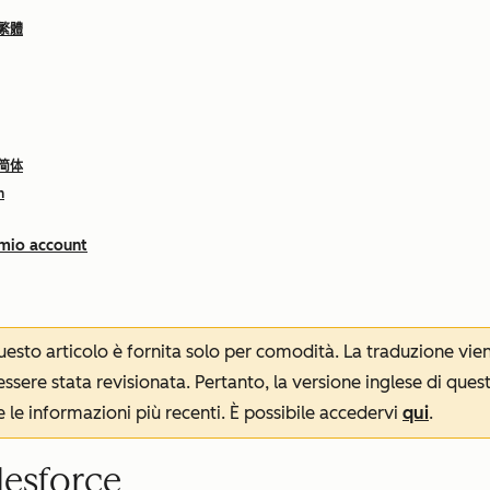
 繁體
 简体
h
 mio account
 questo articolo è fornita solo per comodità. La traduzione v
sere stata revisionata. Pertanto, la versione inglese di ques
le informazioni più recenti. È possibile accedervi
qui
.
lesforce