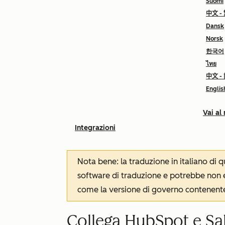
Suomi
中文 -
Dansk
Norsk
한국어
ไทย
中文 -
Englis
Vai al
Integrazioni
Nota bene: la traduzione in italiano di
software di traduzione e potrebbe non es
come la versione di governo contenente 
Collega HubSpot e Sa