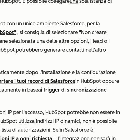
t HubSpot. È possibile collegare
una
sola istanza di
ot con un unico ambiente Salesforce, per la
ubSpot"
, si consiglia di selezionare
"Non creare
iene selezionata una delle altre opzioni, i lead o i
ubSpot potrebbero generare contatti nell’altro
ticamente dopo l’installazione e la configurazione
rtare i tuoi record di Salesforce
in HubSpot oppure
ualmente in base
ai trigger di sincronizzazione
zioni IP per l’accesso, HubSpot potrebbe non essere in
bSpot utilizza indirizzi IP dinamici, non è possibile
lista di autorizzazioni. Se in Salesforce è
ioni IP a ogni richiesta
", l’integrazione non sarà in