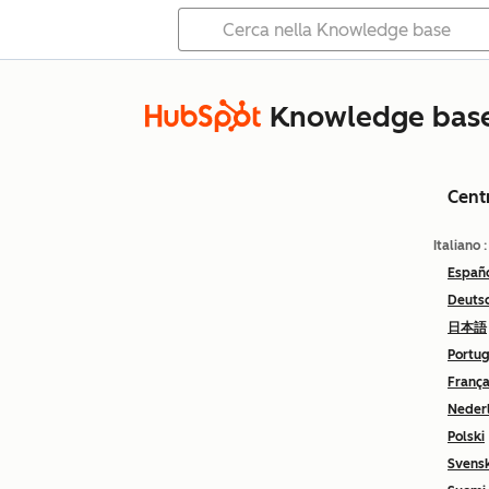
Knowledge bas
Cent
Italiano
Españ
Deuts
日本語
Portu
França
Neder
Polski
Svens