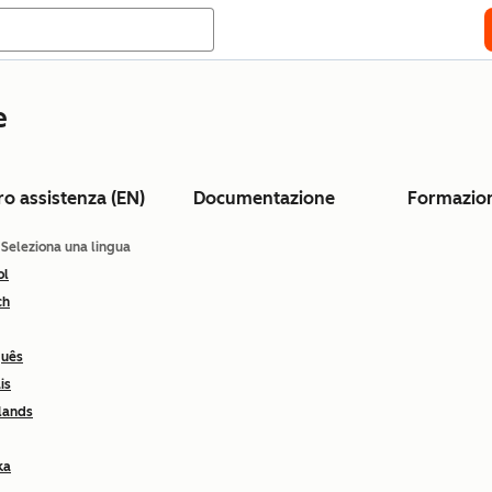
e
ro assistenza (EN)
Documentazione
Formazio
: Seleziona una lingua
ol
ch
guês
is
lands
ka