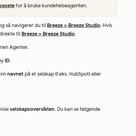
icesete
for å bruke kundehelseagenten.
 og så navigerer du til
Breeze
>
Breeze Studio
. Hvis
irekte til
Breeze
>
Breeze Studio
.
rien
Agenter
.
ny
ID
.
 inn
navnet
på et selskap (f.eks. HubSpot) eller
 vise
selskapsoversikten
. Du kan se følgende