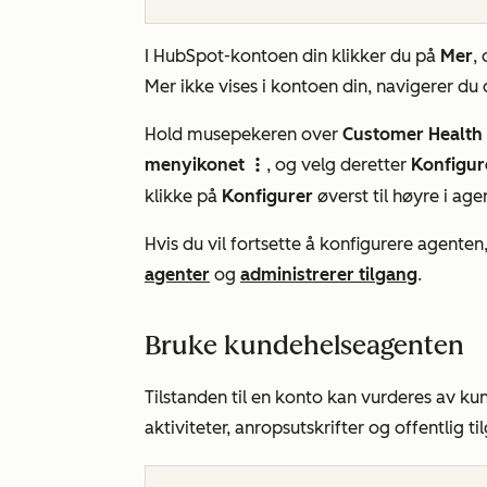
I HubSpot-kontoen din klikker du på
Mer
,
Mer
ikke vises i kontoen din, navigerer du d
Hold musepekeren over
Customer Health
menyikonet
, og velg deretter
Konfigur
verticalMenuIcon
klikke på
Konfigurer
øverst til høyre i a
Hvis du vil fortsette å konfigurere agent
agenter
og
administrerer tilgang
.
Bruke kundehelseagenten
Tilstanden til en konto kan vurderes av 
aktiviteter, anropsutskrifter og offentlig t