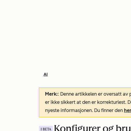
AI
Merk:
: Denne artikkelen er oversatt av
er ikke sikkert at den er korrekturlest
nyeste informasjonen. Du finner den
he
Konfigurer og br
I BETA