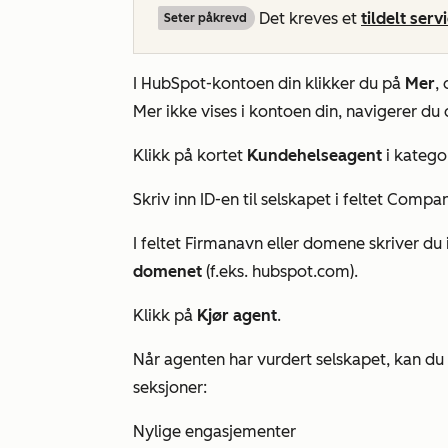
Det kreves et
tildelt serv
Seter påkrevd
I HubSpot-kontoen din klikker du på
Mer
,
Mer
ikke vises i kontoen din, navigerer du d
Klikk på kortet
Kundehelseagent
i katego
Skriv inn ID-en til selskapet i feltet
Compa
I feltet
Firmanavn eller domene
skriver du
domenet
(f.eks. hubspot.com).
Klikk på
Kjør agent
.
Når agenten har vurdert selskapet, kan du
seksjoner:
Nylige engasjementer