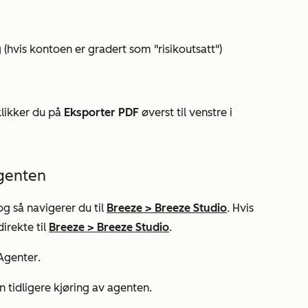
hvis kontoen er gradert som "risikoutsatt")
klikker du på
Eksporter PDF
øverst til venstre i
agenten
 og så navigerer du til
Breeze
>
Breeze Studio
. Hvis
irekte til
Breeze
>
Breeze Studio
.
Agenter
.
 tidligere kjøring av agenten.