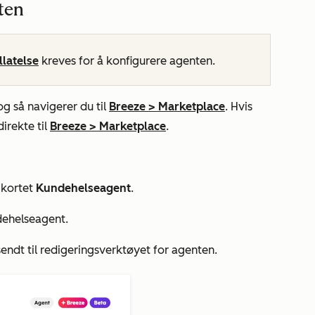
ten
llatelse
kreves for å konfigurere agenten.
 og så navigerer du til
Breeze
>
Marketplace
. Hvis
irekte til
Breeze
>
Marketplace
.
 kortet
Kundehelseagent
.
ehelseagent
.
sendt til redigeringsverktøyet for agenten.