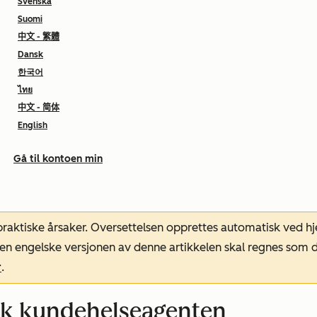
Svenska
Suomi
中文 - 繁體
Dansk
한국어
ไทย
中文 - 简体
English
Gå til kontoen min
 praktiske årsaker. Oversettelsen opprettes automatisk ved 
. Den engelske versjonen av denne artikkelen skal regnes so
r
.
uk kundehelseagenten