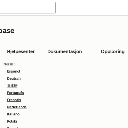
base
Hjelpesenter
Dokumentasjon
Opplæring
Norsk
:
Español
Deutsch
日本語
Português
Français
Nederlands
Italiano
Polski