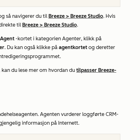
 og så navigerer du til
Breeze
>
Breeze Studio
. Hvis
irekte til
Breeze
>
Breeze Studio
.
 Agent
-kortet i kategorien
Agenter
, klikk på
er
. Du kan også klikke på
agentkortet
og deretter
gentredigeringsprogrammet.
en, kan du lese mer om hvordan du
tilpasser Breeze-
kundehelseagenten. Agenten vurderer loggførte CRM-
ilgjengelig informasjon på Internett.