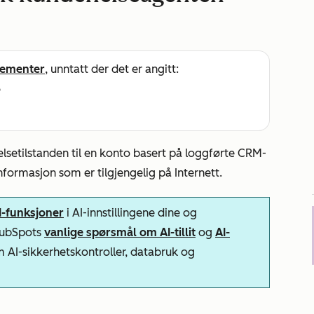
ementer
, unntatt der det er angitt:
e
setilstanden til en konto basert på loggførte CRM-
informasjon som er tilgjengelig på Internett.
AI-funksjoner
i AI-innstillingene dine og
 HubSpots
vanlige spørsmål om AI-tillit
og
AI-
m AI-sikkerhetskontroller, databruk og