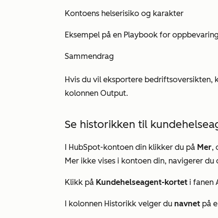
Kontoens helserisiko og karakter
Eksempel på en Playbook for oppbevaring (
Sammendrag
Hvis du vil eksportere
bedriftsoversikten
, 
kolonnen
Output
.
Se historikken til kundehelse
I HubSpot-kontoen din klikker du på
Mer
,
Mer
ikke vises i kontoen din, navigerer du d
Klikk på
Kundehelseagent-kortet
i fanen
I kolonnen
Historikk
velger du
navnet
på en