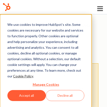
Kunnskapsdatabase
We use cookies to improve HubSpot’s site. Some
cookies are necessary for our website and services
to function properly. Other cookies are optional
and help personalize your experience, including
advertising and analytics. You can consent to all
AI
cookies, decline all optional cookies, or manage
optional cookies. Without a selection, our default
cookie settings will apply. You can change your
Merk:
: Denne artikkelen er oversatt av
preferences at any time. To learn more, check out
praktiske årsaker. Oversettelsen opprettes
our
Cookie Policy
.
automatisk ved hjelp av
Manage Cookies
oversettingsprogramvare, og det er ikke
sikkert at den er korrekturlest. Den engelske
Accept all
Decline all
versjonen av denne artikkelen skal regnes