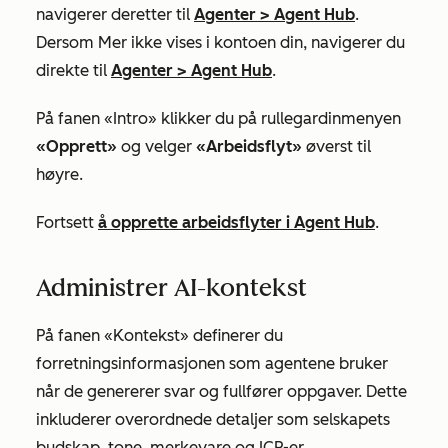
navigerer deretter til
Agenter
>
Agent Hub
.
Dersom
Mer
ikke vises i kontoen din, navigerer du
direkte til
Agenter
>
Agent Hub
.
På fanen
«Intro»
klikker du på rullegardinmenyen
«Opprett»
og velger
«Arbeidsflyt»
øverst til
høyre.
Fortsett
å opprette arbeidsflyter i Agent Hub
.
Administrer AI-kontekst
På fanen «Kontekst» definerer du
forretningsinformasjonen som agentene bruker
når de genererer svar og fullfører oppgaver. Dette
inkluderer overordnede detaljer som selskapets
budskap, tone, merkevare og ICP-er.