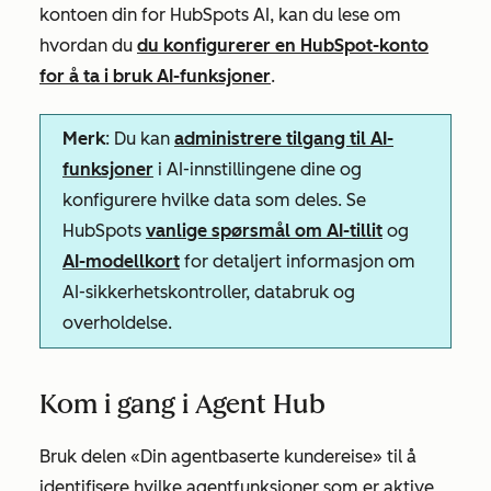
kontoen din for HubSpots AI, kan du lese om
hvordan du
du konfigurerer en HubSpot-konto
for å ta i bruk AI-funksjoner
.
Merk
: Du kan
administrere tilgang til AI-
funksjoner
i AI-innstillingene dine og
konfigurere hvilke data som deles. Se
HubSpots
vanlige spørsmål om AI-tillit
og
AI-modellkort
for detaljert informasjon om
AI-sikkerhetskontroller, databruk og
overholdelse.
Kom i gang i Agent Hub
Bruk delen
«Din agentbaserte kundereise»
til å
identifisere hvilke agentfunksjoner som er aktive,