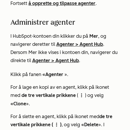
Fortsett
å opprette og tilpasse agenter
.
Administrer agenter
I HubSpot-kontoen din klikker du på
Mer
, og
navigerer deretter til
Agenter
>
Agent Hub
.
Dersom
Mer
ikke vises i kontoen din, navigerer du
direkte til
Agenter
>
Agent Hub
.
Klikk på fanen
«Agenter
».
For å lage en kopi av en agent, klikk på ikonet
med
de tre vertikale prikkene
(
) og velg
verticalMenuIcon
«Clone
».
For å slette en agent, klikk på ikonet med
de tre
vertikale prikkene (
)
, og velg
«Delete
». I
verticalMenuIcon