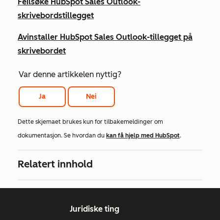
Feilsøke HubSpot Sales Outlook-
skrivebordstillegget
Avinstaller HubSpot Sales Outlook-tillegget på
skrivebordet
Var denne artikkelen nyttig?
Ja
Nei
Dette skjemaet brukes kun for tilbakemeldinger om
dokumentasjon. Se hvordan du
kan få hjelp med HubSpot
.
Relatert innhold
Juridiske ting