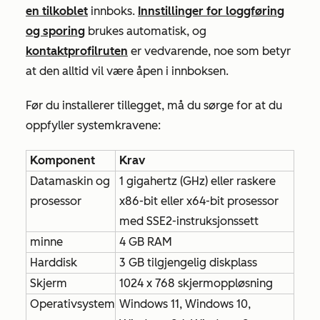
en tilkoblet
innboks.
Innstillinger for loggføring
og sporing
brukes automatisk, og
kontaktprofilruten
er vedvarende, noe som betyr
at den alltid vil være åpen i innboksen.
Før du installerer tillegget, må du sørge for at du
oppfyller systemkravene:
Komponent
Krav
Datamaskin og
1 gigahertz (GHz) eller raskere
prosessor
x86-bit eller x64-bit prosessor
med SSE2-instruksjonssett
minne
4 GB RAM
Harddisk
3 GB tilgjengelig diskplass
Skjerm
1024 x 768 skjermoppløsning
Operativsystem
Windows 11, Windows 10,