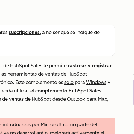
o
ntes
suscripciones
, a no ser que se indique de
k de HubSpot Sales te permite
rastrear y registrar
de las herramientas de ventas de HubSpot
trónico. Este complemento es
sólo
para
Windows
y
enda utilizar el
complemento HubSpot Sales
s de ventas de HubSpot desde Outlook para Mac,
 introducidos por Microsoft como parte del
t ya no desarrollará ni mejorará activamente el