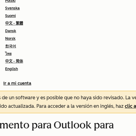
Polski
Svenska
Suomi
中文 - 繁體
Dansk
Norsk
한국어
ไทย
中文 - 简体
English
Ir a mi cuenta
és de un software y es posible que no haya sido revisado.
La v
sido actualizada. Para acceder a la versión en inglés, haz
clic 
emento para Outlook para