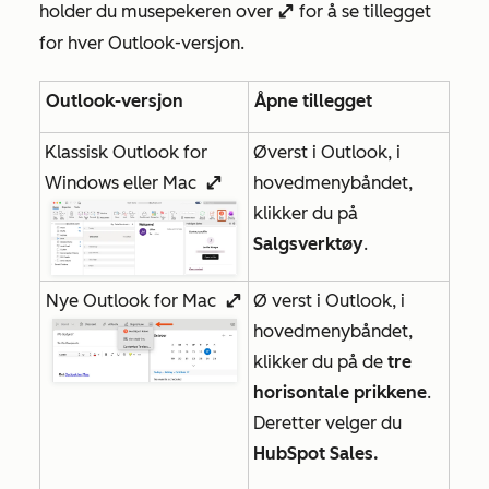
holder du musepekeren over
for å se tillegget
enlargeIcon
for hver Outlook-versjon.
Outlook-versjon
Åpne tillegget
Klassisk Outlook for
Øverst i Outlook, i
Windows eller Mac
hovedmenybåndet,
enlargeIcon
klikker du på
Salgsverktøy
.
Nye Outlook for Mac
Ø
verst i Outlook, i
enlargeIcon
hovedmenybåndet,
klikker du på de
tre
horisontale prikkene
.
Deretter velger du
HubSpot Sales.