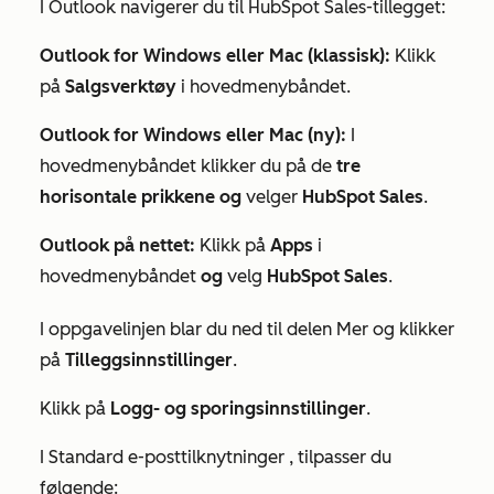
I Outlook navigerer du til HubSpot Sales-tillegget:
Outlook for Windows eller Mac (klassisk):
Klikk
på
Salgsverktøy
i hovedmenybåndet.
Outlook for Windows eller Mac (ny):
I
hovedmenybåndet klikker du på de
tre
horisontale prikkene og
velger
HubSpot Sales
.
Outlook på nettet:
Klikk på
Apps
i
hovedmenybåndet
og
velg
HubSpot Sales
.
I oppgavelinjen blar du ned til delen
Mer
og klikker
på
Tilleggsinnstillinger
.
Klikk på
Logg- og sporingsinnstillinger
.
I
Standard e-posttilknytninger
, tilpasser du
følgende: