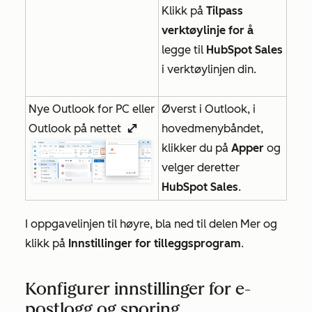
Klikk på
Tilpass
verktøylinje for å
legge til
HubSpot Sales
i verktøylinjen din.
Nye Outlook for PC eller
Øverst i Outlook, i
Outlook på nettet
hovedmenybåndet,
enlargeIcon
klikker du på
Apper
og
velger deretter
HubSpot Sales
.
I oppgavelinjen til høyre, bla ned til delen
Mer
og
klikk på
Innstillinger for tilleggsprogram
.
Konfigurer innstillinger for e-
postlogg og sporing