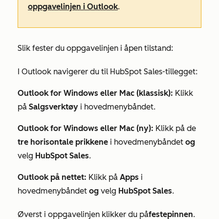
oppgavelinjen i Outlook
.
Slik fester du oppgavelinjen i åpen tilstand:
I Outlook navigerer du til HubSpot Sales-tillegget:
Outlook for Windows eller Mac (klassisk):
Klikk
på
Salgsverktøy
i hovedmenybåndet.
Outlook for Windows eller Mac (ny):
Klikk på de
tre horisontale prikkene
i hovedmenybåndet
og
velg
HubSpot Sales
.
Outlook på nettet:
Klikk på
Apps
i
hovedmenybåndet
og
velg
HubSpot Sales
.
Øverst i oppgavelinjen klikker du på
festepinnen
.