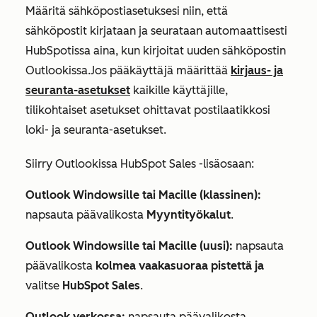
Määritä sähköpostiasetuksesi niin, että
sähköpostit kirjataan ja seurataan automaattisesti
HubSpotissa aina, kun kirjoitat uuden sähköpostin
Outlookissa.
Jos pääkäyttäjä määrittää
kirjaus- ja
seuranta-asetukset
kaikille käyttäjille,
tilikohtaiset asetukset ohittavat
postilaatikkosi
loki- ja seuranta-asetukset.
Siirry Outlookissa HubSpot Sales -lisäosaan:
Outlook Windowsille tai Macille (klassinen):
napsauta päävalikosta
Myyntityökalut
.
Outlook Windowsille tai Macille (uusi):
napsauta
päävalikosta
kolmea vaakasuoraa pistettä ja
valitse
HubSpot Sales
.
Outlook verkossa:
napsauta päävalikosta