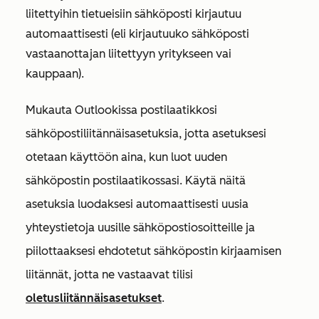
liitettyihin tietueisiin sähköposti kirjautuu
automaattisesti (eli kirjautuuko sähköposti
vastaanottajan liitettyyn yritykseen vai
kauppaan).
Mukauta Outlookissa postilaatikkosi
sähköpostiliitännäisasetuksia, jotta
asetuksesi
otetaan käyttöön aina, kun luot uuden
sähköpostin postilaatikossasi. Käytä
näitä
asetuksia luodaksesi automaattisesti uusia
yhteystietoja uusille sähköpostiosoitteille ja
piilottaaksesi ehdotetut sähköpostin kirjaamisen
liitännät, jotta ne vastaavat tilisi
oletus
liitännäisasetukset
.