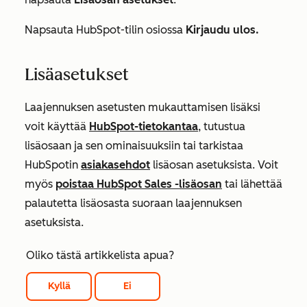
Napsauta
HubSpot-tilin osiossa
Kirjaudu ulos.
Lisäasetukset
Laajennuksen asetusten mukauttamisen lisäksi
voit käyttää
HubSpot-tietokantaa
, tutustua
lisäosaan ja sen ominaisuuksiin tai tarkistaa
HubSpotin
asiakasehdot
lisäosan asetuksista. Voit
myös
poistaa HubSpot Sales -lisäosan
tai lähettää
palautetta lisäosasta suoraan laajennuksen
asetuksista.
Oliko tästä artikkelista apua?
Kyllä
Ei