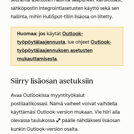
sähköpostin integrointiasetusten käyttö sekä sen
hallinta, mihin HubSpot-tiliin lisäosa on liitetty.
Huomaa: jos
käytät
Outlook-
työpöytälaajennusta
, lue ohjeet
Outlook-
työpöytälaajennuksen asetusten
mukauttamisesta
.
Siirry lisäosan asetuksiin
Avaa Outlookissa myyntityökalut
postilaatikossasi. Nämä vaiheet voivat vaihdella
käyttämäsi Outlook-version mukaan. Vie hiiri alla
olevassa taulukossa
päälle nähdäksesi lisäosan
enlargeIcon
kunkin Outlook-version osalta.