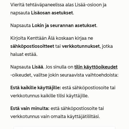
Vieritä tehtäväpaneelissa alas
Lisää-osioon
ja
napsauta
Lisäosan asetukset
.
Napsauta
Lokin ja seurannan asetukset
.
Kirjoita
Kenttään Älä koskaan kirjaa
ne
sähköpostiosoitteet
tai
verkkotunnukset
, jotka
haluat estää.
Napsauta
Lisää
.
Jos sinulla on
tilin käyttöoikeudet
-oikeudet, valitse jokin seuraavista vaihtoehdoista:
Estä kaikille käyttäjille:
estä sähköpostiosoite tai
verkkotunnus kaikille tilisi käyttäjille.
Estä vain minulta:
estä sähköpostiosoite tai
verkkotunnus vain omalta käyttäjätililtäsi.