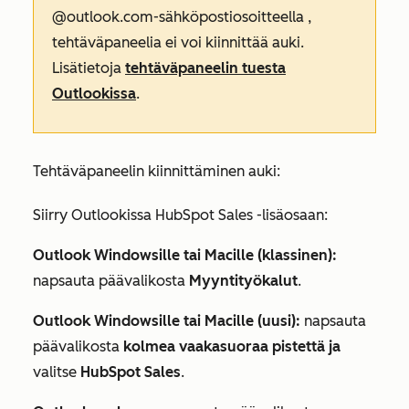
@outlook.
com-sähköpostiosoitteella
,
tehtäväpaneelia ei voi kiinnittää auki.
Lisätietoja
tehtäväpaneelin tuesta
Outlookissa
.
Tehtäväpaneelin kiinnittäminen auki:
Siirry Outlookissa HubSpot Sales -lisäosaan:
Outlook Windowsille tai Macille (klassinen):
napsauta päävalikosta
Myyntityökalut
.
Outlook Windowsille tai Macille (uusi):
napsauta
päävalikosta
kolmea vaakasuoraa pistettä ja
valitse
HubSpot Sales
.