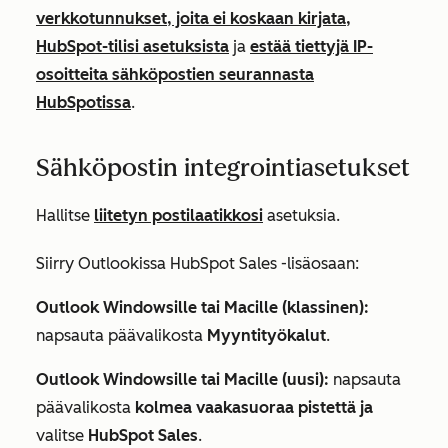
verkkotunnukset, joita ei koskaan kirjata,
HubSpot-tilisi asetuksista
ja
estää tiettyjä IP-
osoitteita sähköpostien seurannasta
HubSpotissa
.
Sähköpostin integrointiasetukset
Hallitse
liitetyn postilaatikkosi
asetuksia.
Siirry Outlookissa HubSpot Sales -lisäosaan:
Outlook Windowsille tai Macille (klassinen):
napsauta päävalikosta
Myyntityökalut
.
Outlook Windowsille tai Macille (uusi):
napsauta
päävalikosta
kolmea vaakasuoraa pistettä ja
valitse
HubSpot Sales
.