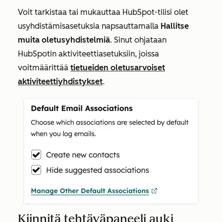
Voit tarkistaa tai mukauttaa
HubSpot-tilisi
olet
usyhdistämisasetuksia napsauttamalla
Hallitse
muita oletusyhdistelmiä
. Sinut ohjataan
HubSpotin aktiviteettiasetuksiin, joissa
voit
määrittää
tietueiden oletusarvoiset
aktiviteettiyhdistykset
.
Kiinnitä tehtäväpaneeli auki