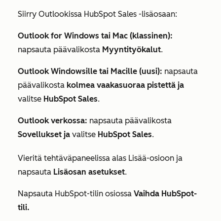
Siirry Outlookissa HubSpot Sales -lisäosaan:
Outlook for Windows tai Mac (klassinen):
napsauta päävalikosta
Myyntityökalut
.
Outlook Windowsille tai Macille (uusi):
napsauta
päävalikosta
kolmea vaakasuoraa pistettä ja
valitse
HubSpot Sales
.
Outlook verkossa:
napsauta päävalikosta
Sovellukset ja
valitse
HubSpot Sales
.
Vieritä tehtäväpaneelissa alas
Lisää-osioon
ja
napsauta
Lisäosan asetukset
.
Napsauta
HubSpot-tilin osiossa
Vaihda HubSpot-
tili.