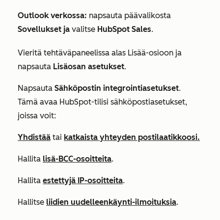
Outlook verkossa:
napsauta päävalikosta
Sovellukset ja
valitse
HubSpot Sales
.
Vieritä tehtäväpaneelissa alas
Lisää-osioon
ja
napsauta
Lisäosan asetukset
.
Napsauta
Sähköpostin integrointiasetukset
.
Tämä avaa HubSpot-tilisi sähköpostiasetukset,
joissa voit:
Yhdistää
tai
katkaista yhteyden postilaatikkoosi.
Hallita
lisä-BCC-osoitteita
.
Hallita
estettyjä IP-osoitteita
.
Hallitse
liidien uudelleenkäynti-ilmoituksia
.