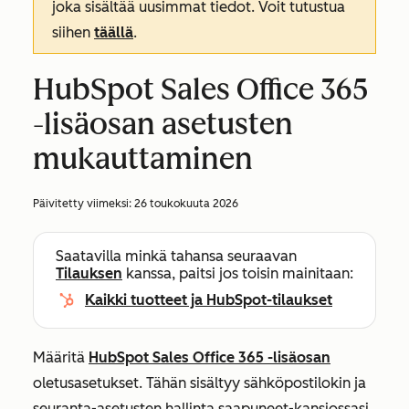
joka sisältää uusimmat tiedot. Voit tutustua
siihen
täällä
.
HubSpot Sales Office 365
-lisäosan asetusten
mukauttaminen
Päivitetty viimeksi:
26 toukokuuta 2026
Saatavilla minkä tahansa seuraavan
Tilauksen
kanssa, paitsi jos toisin mainitaan:
Kaikki tuotteet ja HubSpot-tilaukset
Määritä
HubSpot Sales Office 365 -lisäosan
oletusasetukset. Tähän sisältyy sähköpostilokin ja
seuranta-asetusten hallinta saapuneet-kansiossasi,