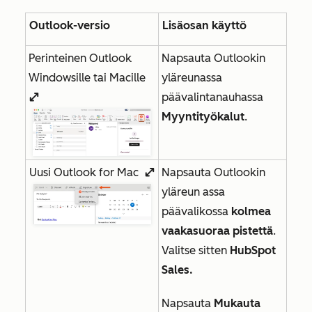
Outlook-versio
Lisäosan käyttö
Perinteinen Outlook
Napsauta Outlookin
Windowsille tai Macille
yläreunassa
päävalintanauhassa
enlargeIcon
Myyntityökalut
.
Uusi Outlook for Mac
Napsauta Outlookin
enlargeIcon
yläre
un
assa
päävalikossa
kolmea
vaakasuoraa pistettä
.
Valitse sitten
HubSpot
Sales.
Napsauta
Mukauta