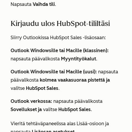
Napsauta
Vaihda tili
.
Kirjaudu ulos HubSpot-tililtäsi
Siirry Outlookissa HubSpot Sales -lisäosaan:
Outlook Windowsille tai Macille (klassinen):
napsauta päävalikosta
Myyntityökalut
.
Outlook Windowsille tai Macille (uusi):
napsauta
päävalikosta
kolmea vaakasuoraa pistettä ja
valitse
HubSpot Sales
.
Outlook verkossa:
napsauta päävalikosta
Sovellukset ja
valitse
HubSpot Sales
.
Vieritä tehtäväpaneelissa alas
Lisää-osioon
ja
napsauta
Lisäosan asetukset
.