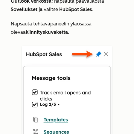
Outlook verkossa:
napsauta päävalikosta
Sovellukset ja
valitse
HubSpot Sales
.
Napsauta tehtäväpaneelin yläosassa
olevaa
kiinnityskuvaketta
.