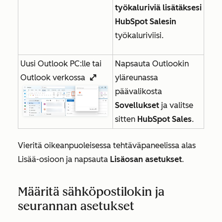
työkaluriviä lisätäksesi
HubSpot Salesin
työkaluriviisi.
Uusi Outlook PC:lle tai
Napsauta Outlookin
Outlook verkossa
yläreunassa
enlargeIcon
päävalikosta
Sovellukset
ja valitse
sitten
HubSpot Sales
.
Vieritä oikeanpuoleisessa tehtäväpaneelissa alas
Lisää-osioon
ja napsauta
Lisäosan asetukset
.
Määritä sähköpostilokin ja
seurannan asetukset