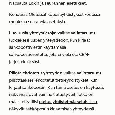
Napsauta
Lokin ja seurannan asetukset
.
Kohdassa
Oletussähköpostiyhdistykset
-osiossa
muokkaa seuraavia asetuksia:
Luo uusia yhteystietoja:
valitse
valintaruutu
luodaksesi uuden yhteystiedon, kun kirjaat
sähköpostiviestin käyttämällä
sähköpostiosoitetta, jota ei vielä ole CRM-
järjestelmässäsi.
Piilota ehdotetut yhteydet:
valitse
valintaruutu
piilottaaksesi ehdotetut tietueyhdistykset, kun
kirjaat sähköpostin.
Kun tämä asetus on käytössä,
näkyvissä ovat vain ne tietuetyypit, jotka on
määritetty tilisi
oletus
yhdistelmäasetuksissa
,
näkyvät sähköpostin kirjaamisen yhteydessä.