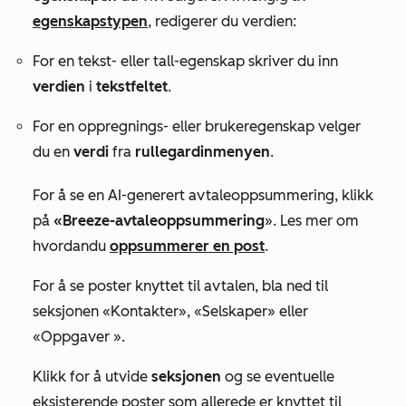
egenskapstypen
, redigerer du verdien:
For en tekst- eller tall-egenskap skriver du inn
verdien
i
tekstfeltet
.
For en oppregnings- eller brukeregenskap velger
du en
verdi
fra
rullegardinmenyen
.
For å se en AI-generert avtaleoppsummering, klikk
på
«Breeze-avtaleoppsummering
». Les mer om
hvordan
du
oppsummerer en post
.
For å se poster knyttet til avtalen, bla ned til
seksjonen
«Kontakter
»,
«Selskaper» eller
«Oppgaver
».
Klikk for å utvide
seksjonen
og se eventuelle
eksisterende poster som allerede er knyttet til