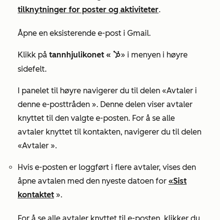
tilknytninger for poster og aktiviteter
.
Åpne en eksisterende e-post i Gmail.
Klikk på
tannhjulikonet «
» i menyen i høyre
sprocket
sidefelt
.
I panelet til høyre navigerer du
til delen
«Avtaler i
denne e-posttråden
». Denne delen viser avtaler
knyttet til den valgte e-posten. For å se alle
avtaler knyttet til kontakten, navigerer du til delen
«Avtaler
».
Hvis e-posten er loggført i flere avtaler, vises den
åpne avtalen med den nyeste datoen for
«Sist
kontaktet
».
For å se alle avtaler knyttet til e-posten, klikker du