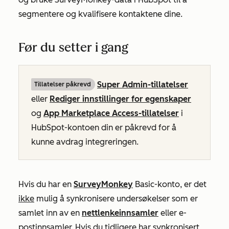
segmentere og kvalifisere kontaktene dine.
Før du setter i gang
Super Admin-tillatelser
Tillatelser påkrevd
eller
Rediger innstillinger for egenskaper
og
App Marketplace Access-tillatelser
i
HubSpot-kontoen din er påkrevd for å
kunne avdrag integreringen.
Hvis du har en
SurveyMonkey
Basic-konto, er det
ikke
mulig å synkronisere undersøkelser som er
samlet inn av en
nettlenkeinnsamler
eller e-
postinnsamler. Hvis du tidligere har synkronisert