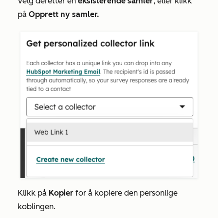
Velg deretter en
eksisterende samler
, eller klikk
på
Opprett ny samler.
Klikk på
Kopier
for å kopiere den personlige
koblingen.