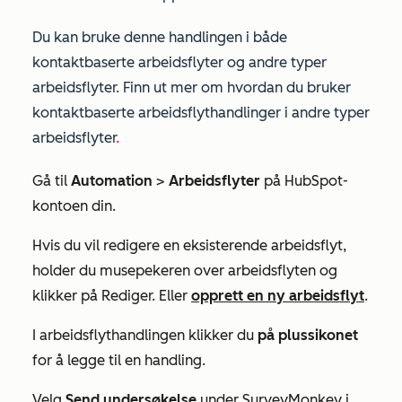
Du kan bruke denne handlingen i både
kontaktbaserte arbeidsflyter og andre typer
arbeidsflyter. Finn ut mer om hvordan du bruker
kontaktbaserte arbeidsflythandlinger i andre typer
arbeidsflyter
.
Gå til
Automation
>
Arbeidsflyter
på HubSpot-
kontoen din.
Hvis du vil redigere en eksisterende arbeidsflyt,
holder du musepekeren over arbeidsflyten og
klikker på Rediger. Eller
opprett en ny arbeidsflyt
.
I arbeidsflythandlingen klikker du
på
plussikonet
for å legge til en handling.
Velg
Send undersøkelse
under
SurveyMonkey
i