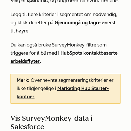
Velg et
, og angi deretter svarkriteriene.
spørsmål
Legg til flere kriterier i segmentet om nødvendig,
og klikk deretter på
Gjennomgå og lagre
øverst
til høyre.
Du kan også bruke SurveyMonkey-filtre som
triggere for å bli med i
HubSpots kontaktbaserte
arbeidsflyter
.
Merk:
Ovennevnte segmenteringskriterier er
ikke tilgjengelige i
Marketing Hub
Starter-
kontoer
.
Vis SurveyMonkey-data i
Salesforce