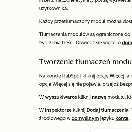
Przetłumaczone etykiety pól są wyświetl
użytkownika.
Każdy przetłumaczony moduł można dost
Tłumaczenia modułów są ograniczone do
tworzenia treści. Dowiedz się więcej o
domy
Tworzenie tłumaczeń modu
Na koncie HubSpot kliknij opcję
Więcej
, a
opcja
Więcej
się nie pojawia, przejdź bezp
W
wyszukiwarce
kliknij
nazwę
modułu, kt
W
inspektorze
kliknij
Dodaj tłumaczenia
.
źródłowego w
domyślnym
języku
konta
.