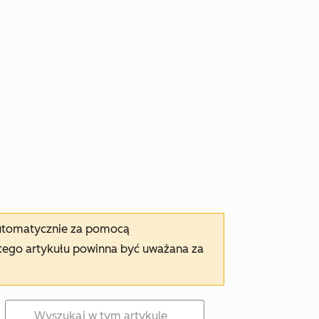
automatycznie za pomocą
tego artykułu powinna być uważana za