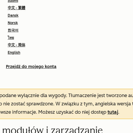
Suomi
中文 - 繁體
Dansk
Norsk
한국어
ไทย
中文 - 简体
English
Przejdź do mojego konta
t podane wyłącznie dla wygody. Tłumaczenie jest tworzone 
nie zostać sprawdzone. W związku z tym, angielska wersja 
owsze informacje. Możesz uzyskać do niej dostęp
tutaj
.
 modułów i zarządzanie