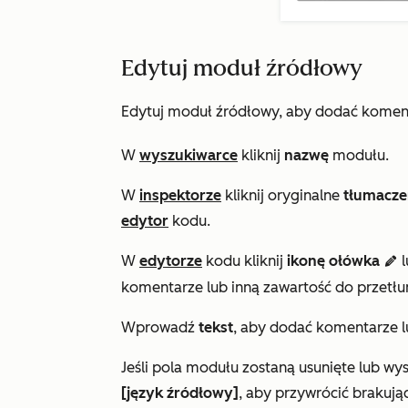
Edytuj moduł źródłowy
Edytuj moduł źródłowy, aby dodać koment
W
wyszukiwarce
kliknij
nazwę
modułu.
W
inspektorze
kliknij oryginalne
tłumacze
edytor
kodu.
W
edytorze
kodu kliknij
ikonę ołówka
l
edit
komentarze lub inną zawartość do przetłu
Wprowadź
tekst
, aby dodać komentarze 
Jeśli pola modułu zostaną usunięte lub wyst
[język źródłowy]
, aby przywrócić brakują