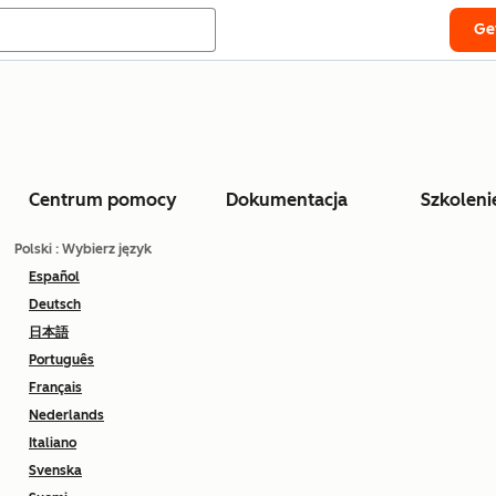
Ge
Centrum pomocy
Dokumentacja
Szkoleni
Polski
: Wybierz język
Español
Deutsch
日本語
Português
Français
Nederlands
Italiano
Svenska