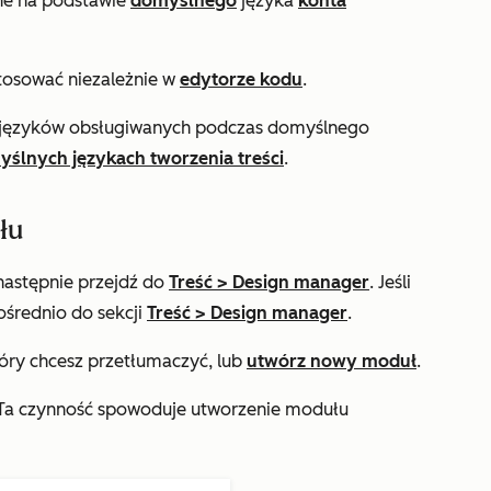
ane na podstawie
domyślnego
języka
konta
osować niezależnie w
edytorze kodu
.
 języków obsługiwanych podczas domyślnego
ślnych językach tworzenia treści
.
łu
 następnie przejdź do
Treść
>
Design manager
. Jeśli
ośrednio do sekcji
Treść
>
Design manager
.
óry chcesz przetłumaczyć, lub
utwórz nowy moduł
.
 Ta czynność spowoduje utworzenie modułu