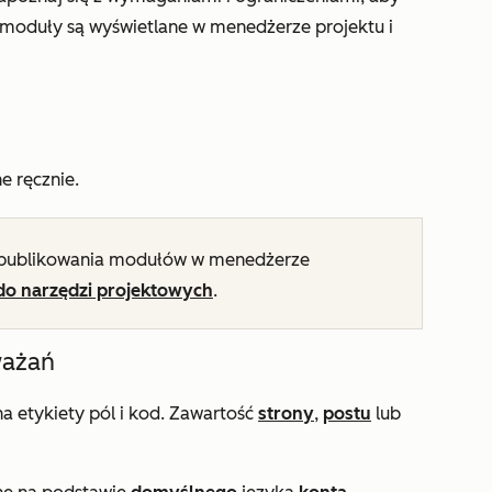
 moduły są wyświetlane w menedżerze projektu i
 ręcznie.
 publikowania modułów w menedżerze
do narzędzi projektowych
.
ważań
 etykiety pól i kod. Zawartość
strony
,
postu
lub