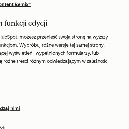
Content Remix”
 funkcji edycji
 HubSpot, możesz przenieść swoją stronę na wyższy
nkcjom. Wypróbuj różne wersje tej samej strony,
ęcej wyświetleń i wypełnionych formularzy, lub
lają różne treści różnym odwiedzającym w zależności
ądzaj nimi
wą