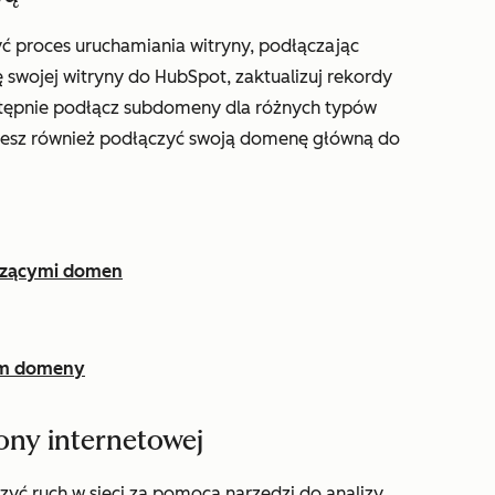
ć proces uruchamiania witryny, podłączając
wojej witryny do HubSpot, zaktualizuj rekordy
stępnie podłącz subdomeny dla różnych typów
sz również podłączyć swoją domenę główną do
yczącymi domen
em domeny
ony internetowej
zyć ruch w sieci za pomocą narzędzi do analizy