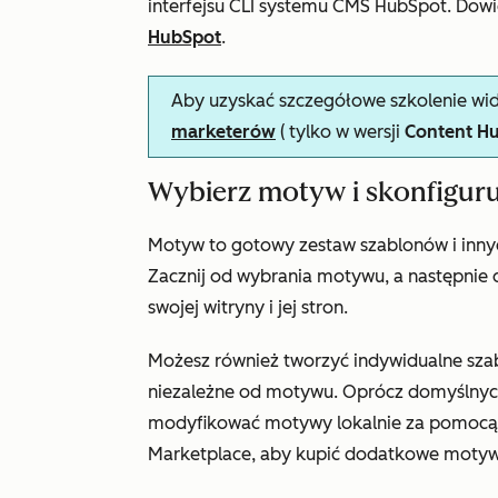
interfejsu CLI systemu CMS HubSpot. Dowi
HubSpot
.
Aby uzyskać szczegółowe szkolenie wid
marketerów
(
tylko
w wersji
Content H
Wybierz motyw i skonfiguru
Motyw to gotowy zestaw szablonów i innyc
Zacznij od wybrania motywu, a następnie 
swojej witryny i jej stron.
Możesz również tworzyć indywidualne szabl
niezależne od motywu. Oprócz domyślny
modyfikować motywy lokalnie za pomocą 
Marketplace, aby kupić dodatkowe motywy