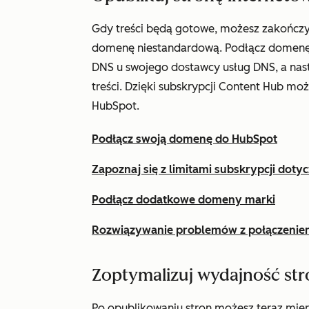
Gdy treści będą gotowe, możesz zakończy
domenę niestandardową. Podłącz domenę s
DNS u swojego dostawcy usług DNS, a na
treści. Dzięki subskrypcji
Content Hub
może
HubSpot.
Podłącz swoją domenę do HubSpot
Zapoznaj się z limitami subskrypcji dot
Podłącz dodatkowe domeny marki
Rozwiązywanie problemów z połączeni
Zoptymalizuj wydajność str
Po opublikowaniu stron możesz teraz mier