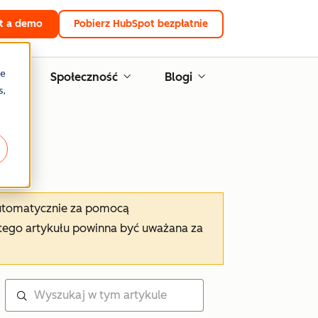
t a demo
Pobierz HubSpot bezpłatnie
re
e
Społeczność
Blogi
s,
automatycznie za pomocą
tego artykułu powinna być uważana za