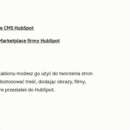
mie CMS HubSpot
 Marketplace firmy HubSpot
zablonu możesz go użyć do tworzenia stron
ostosować treść, dodając obrazy, filmy,
óre przesłałeś do HubSpot.
t