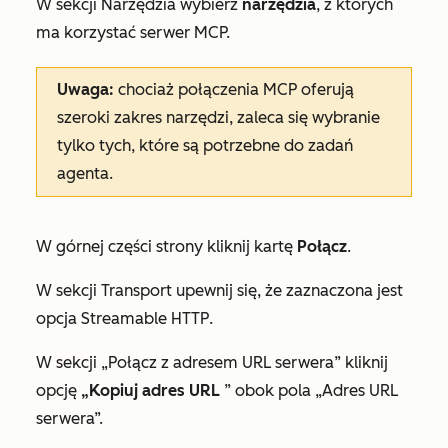
W sekcji
Narzędzia
wybierz
narzędzia
, z których
ma korzystać serwer MCP.
Uwaga:
chociaż połączenia MCP oferują
szeroki zakres narzędzi, zaleca się wybranie
tylko tych, które są potrzebne do zadań
agenta.
W górnej części strony kliknij kartę
Połącz
.
W sekcji
Transport
upewnij się, że zaznaczona jest
opcja
Streamable HTTP
.
W
sekcji
„Połącz z adresem URL serwera
” kliknij
opcję
„Kopiuj adres URL
” obok pola
„Adres URL
serwera”.