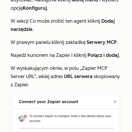
opcję
Konfiguruj
.
W sekcji
Co może zrobić ten agent
kliknij
Dodaj
narzędzie
.
W prawym panelu kliknij zakładkę
Serwery MCP
.
Najedź kursorem na
Zapier
i kliknij
Połącz i dodaj
.
W wyskakującym oknie, w polu
„Zapier MCP
Server URL”
, wklej adres
URL serwera
skopiowany
z Zapier.