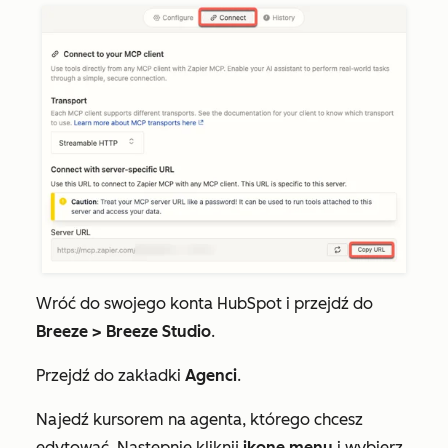
Wróć do swojego konta HubSpot i przejdź do
Breeze >
Breeze Studio
.
Przejdź do
zakładki
Agenci
.
Najedź kursorem na agenta, którego chcesz
edytować. Następnie kliknij
ikonę menu
i wybierz