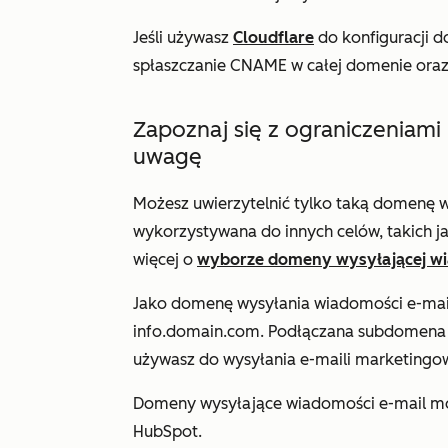
Jeśli używasz
Cloudflare
do konfiguracji d
spłaszczanie CNAME w całej domenie oraz
Zapoznaj się z ograniczeniami 
uwagę
Możesz uwierzytelnić tylko taką domenę wy
wykorzystywana do innych celów, takich ja
więcej o
wyborze domeny wysyłającej wi
Jako domenę wysyłania wiadomości e-ma
info.domain.com.
Podłączana subdomena 
używasz do wysyłania e-maili marketingo
Domeny wysyłające wiadomości e-mail mo
HubSpot.