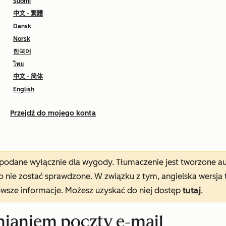
Suomi
中文 - 繁體
Dansk
Norsk
한국어
ไทย
中文 - 简体
English
Przejdź do mojego konta
t podane wyłącznie dla wygody. Tłumaczenie jest tworzone 
nie zostać sprawdzone. W związku z tym, angielska wersja 
owsze informacje. Możesz uzyskać do niej dostęp
tutaj
.
nianiem poczty e-mail