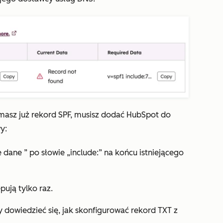
 a masz już rekord SPF, musisz dodać HubSpot do
y:
e dane
” po
słowie „include:” na
końcu istniejącego
pują tylko raz.
 dowiedzieć się, jak skonfigurować rekord TXT z