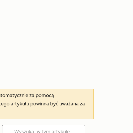
automatycznie za pomocą
tego artykułu powinna być uważana za