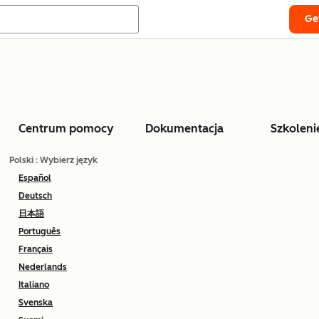
Ge
Centrum pomocy
Dokumentacja
Szkoleni
Polski
: Wybierz język
Español
Deutsch
日本語
Português
Français
Nederlands
Italiano
Svenska