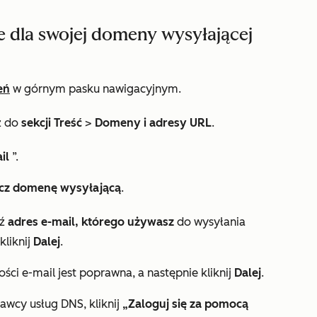
e dla swojej domeny wysyłającej
eń
w górnym pasku nawigacyjnym.
ź do
sekcji Treść
>
Domeny i adresy URL
.
ail
”.
cz domenę wysyłającą
.
dź
adres e-mail, którego używasz
do wysyłania
liknij
Dalej
.
i e-mail jest poprawna, a następnie kliknij
Dalej
.
tawcy usług DNS, kliknij
„Zaloguj się za pomocą