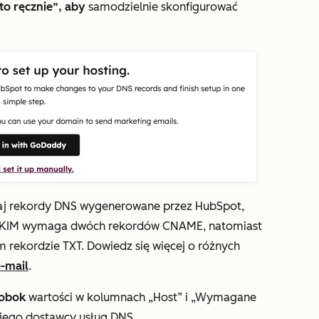
 to ręcznie”, aby
samodzielnie skonfigurować
aj rekordy DNS wygenerowane przez HubSpot,
. DKIM wymaga dwóch rekordów CNAME, natomiast
rekordzie TXT. Dowiedz się więcej o różnych
-mail
.
 obok
wartości w
kolumnach „Host” i „Wymagane
wojego dostawcy usług DNS.