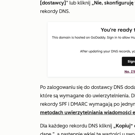
[dostawcy]
” lub kliknij
„Nie, skonfiguruję
rekordy DNS.
Po zalogowaniu się do dostawcy DNS dod
które są wymagane do uwierzytelnienia
rekordy SPF i DMARC wymagają po jednym 
metodach uwierzytelniania wiadomości e
Dla każdego rekordu DNS kliknij
„Kopiuj”
dane
”, a następnie wklej te wartości u s