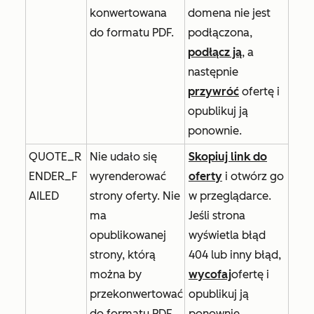
konwertowana
domena nie jest
do formatu PDF.
podłączona,
podłącz ją
, a
następnie
przywróć
ofertę i
opublikuj ją
ponownie.
QUOTE_R
Nie udało się
Skopiuj link do
ENDER_F
wyrenderować
oferty
i otwórz go
AILED
strony oferty. Nie
w przeglądarce.
ma
Jeśli strona
opublikowanej
wyświetla błąd
strony, którą
404 lub inny błąd,
można by
wycofaj
ofertę i
przekonwertować
opublikuj ją
do formatu PDF.
ponownie.