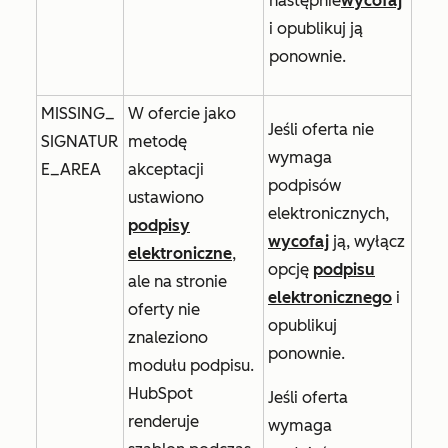
następnie
wycofaj
i opublikuj ją
ponownie.
MISSING_
W ofercie jako
Jeśli oferta nie
SIGNATUR
metodę
wymaga
E_AREA
akceptacji
podpisów
ustawiono
elektronicznych,
podpisy
wycofaj
ją, wyłącz
elektroniczne
,
opcję
podpisu
ale na stronie
elektronicznego
i
oferty nie
opublikuj
znaleziono
ponownie.
modułu podpisu.
HubSpot
Jeśli oferta
renderuje
wymaga