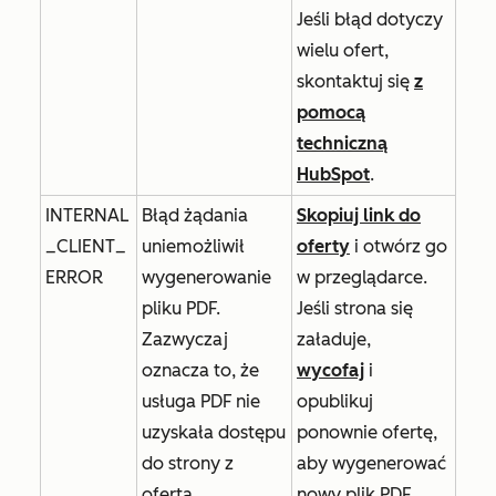
Jeśli błąd dotyczy
wielu ofert,
skontaktuj się
z
pomocą
techniczną
HubSpot
.
INTERNAL
Błąd żądania
Skopiuj link do
_CLIENT_
uniemożliwił
oferty
i otwórz go
ERROR
wygenerowanie
w przeglądarce.
pliku PDF.
Jeśli strona się
Zazwyczaj
załaduje,
oznacza to, że
wycofaj
i
usługa PDF nie
opublikuj
uzyskała dostępu
ponownie ofertę,
do strony z
aby wygenerować
ofertą.
nowy plik PDF.