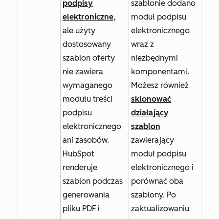
podpisy
szablonie dodano
elektroniczne
,
moduł podpisu
ale użyty
elektronicznego
dostosowany
wraz z
szablon oferty
niezbędnymi
nie zawiera
komponentami.
wymaganego
Możesz również
modułu treści
sklonować
podpisu
działający
elektronicznego
szablon
ani zasobów.
zawierający
HubSpot
moduł podpisu
renderuje
elektronicznego i
szablon podczas
porównać oba
generowania
szablony. Po
pliku PDF i
zaktualizowaniu