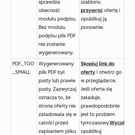
sprawdza
szablonu
obecność
przywróć
ofertę i
modułu podpisu.
opublikuj ją
Bez modułu
ponownie.
podpisu plik PDF
nie zostanie
wygenerowany.
PDF_TOO
Wygenerowany
Skopiuj link do
_SMALL
plik PDF był
oferty
i otwórz go
pusty lub prawie
w przeglądarce.
pusty. Zazwyczaj
Jeśli oferta się
oznacza to, że
załaduje,
strona oferty nie
prawdopodobnie
załadowała się w
jest to problem
całości przed
tymczasowy.
Wycofaj
i
zapisaniem pliku
opublikuj