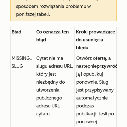
sposobem rozwiązania problemu w
poniższej tabeli.
Błąd
Co oznacza ten
Kroki prowadzące
błąd
do usunięcia
błędu
MISSING_
Cytat nie ma
Otwórz ofertę, a
SLUG
slugu adresu URL,
następnie
przywróć
który jest
ją i opublikuj
niezbędny do
ponownie. Slug
utworzenia
jest przypisywany
publicznego
automatycznie
adresu URL
podczas
cytatu.
publikacji. Jeśli po
ponownej