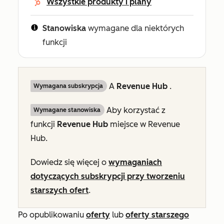
Wszystkie produkty i plany
Stanowiska
wymagane dla niektórych
funkcji
A
Revenue Hub
.
Wymagana subskrypcja
Aby korzystać z
Wymagane stanowiska
funkcji
Revenue Hub
miejsce w Revenue
Hub.
Dowiedz się więcej o
wymaganiach
dotyczących subskrypcji przy tworzeniu
starszych ofert
.
Po opublikowaniu
oferty
lub
oferty starszego