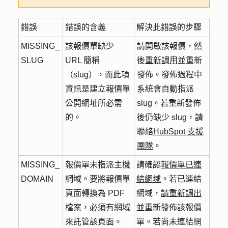
錯誤
錯誤的含義
解決此錯誤的步驟
MISSING_
該報價單缺少
請開啟該報價，然
SLUG
URL 簡稱
後
重新調用
並重新
（slug），而此項
發佈。發佈過程中
資訊是建立報價單
系統會自動指派
公開網址所必需
slug。若重新發佈
的。
後仍缺少 slug，請
聯絡
HubSpot 支援
團隊
。
MISSING_
報價單未指派主機
請確認
報價單已連
DOMAIN
網域。要將報價單
結網域
。若已連結
頁面轉換為 PDF
網域，
請重新調出
檔案，必須有網域
並
重新發佈該報價
來託管該頁面。
單。若尚未連結網