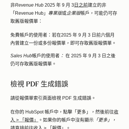
非
Revenue Hub
2025 年 9 月 3
日之前
建立的非
「Revenue Hub」
專業版
或
企業版
帳戶，可能仍可存
取舊版報價單：
免費帳戶的使用者：
若
在
2025 年 9 月 3 日前六個月
內曾建立一份或多份報價單，即可存取舊版報價單。
Sales Hub
帳戶的使用者
：
在 2025 年 9 月 3 日之後
仍可存取舊版報價單。
檢視 PDF 生成錯誤
請從報價單索引頁面檢視 PDF 生成錯誤。
在你的 HubSpot 帳戶中，點擊
「更多」
，然後前往
收
入
>
「報價」
。如果你的帳戶中沒有顯示
「更多」
，
請直接前往
收入
>
「報價」
。