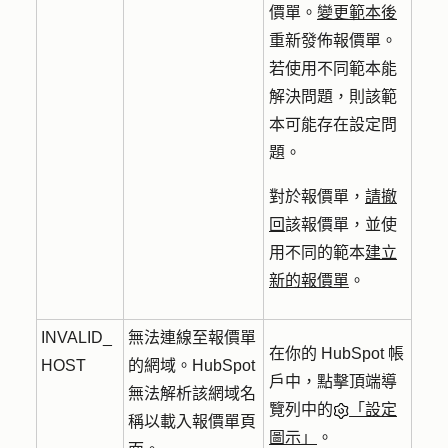
價單。
變更範本後
重新發佈報價單。
若使用不同範本能
解決問題，則該範
本可能存在設定問
題。
對於報價單，
請撤
回
該報價單，並使
用不同的範本
建立
新的報價單
。
INVALID_
無法連線至報價單
在你的 HubSpot 帳
HOST
的網域。HubSpot
戶中，點擊頂端導
無法解析該網域名
覽列中的
「設定
稱以載入報價單頁
圖示」
。