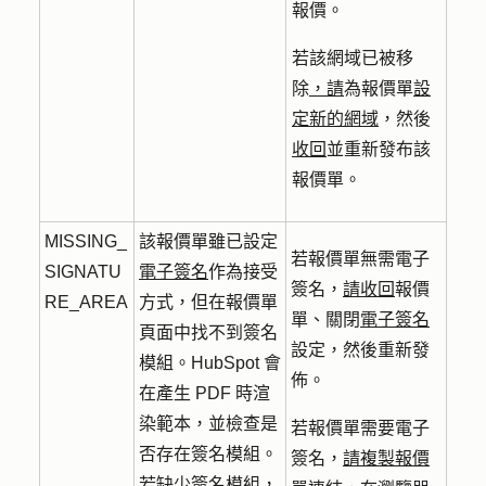
報價。
若該網域已被移
除
，請
為報價單
設
定新的網域
，然後
收回
並重新發布該
報價單。
MISSING_
該報價單雖已設定
若報價單無需電子
SIGNATU
電子簽名
作為接受
簽名，
請收回
報價
RE_AREA
方式，但在報價單
單、關閉
電子簽名
頁面中找不到簽名
設定，然後重新發
模組。HubSpot 會
佈。
在產生 PDF 時渲
染範本，並檢查是
若報價單需要電子
否存在簽名模組。
簽名，
請複製報價
若缺少簽名模組，