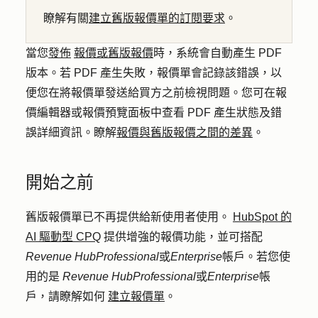
瞭解有關
建立舊版報價單的訂閱要求
。
當您
發佈
報價或舊版報價
時，系統會自動產生 PDF
版本。若 PDF 產生失敗，報價單會記錄該錯誤，以
便您在將報價單發送給買方之前檢視問題。您可在報
價編輯器或報價預覽面板中查看 PDF 產生狀態及錯
誤詳細資訊。瞭解
報價與舊版報價之間的差異
。
開始之前
舊版報價單已不再提供給新使用者使用。
HubSpot 的
AI 驅動型 CPQ
提供增強的報價功能，並可搭配
Revenue Hub
Professional
或
Enterprise
帳戶。若您使
用的是
Revenue Hub
Professional
或
Enterprise
帳
戶，請瞭解如何
建立報價單
。