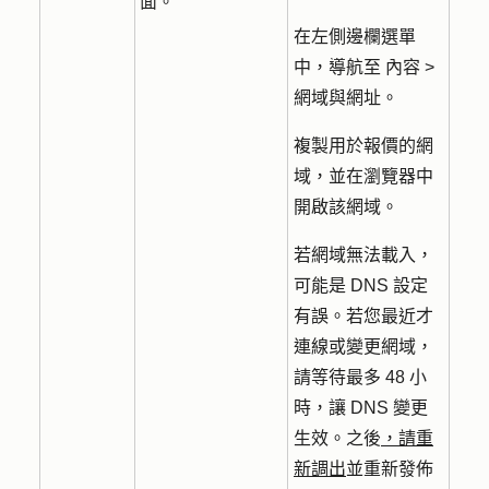
面。
在左側邊欄選單
中，導航至
內容
>
網域與網址
。
複製用於報價的網
域，並在瀏覽器中
開啟該網域。
若網域無法載入，
可能是 DNS 設定
有誤。若您最近才
連線或變更網域，
請等待最多 48 小
時，讓 DNS 變更
生效。之後
，請重
新調出
並重新發佈