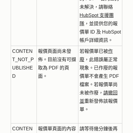
未解決，請聯絡
HubSpot 支援團
隊
，並提供您的報
價單 ID 及 HubSpot
帳戶詳細資訊。
CONTEN
報價頁面尚未發
若報價單已被
作
T_NOT_P
佈。目前沒有可擷
廢
，此錯誤屬正常
UBLISHE
取為 PDF 的頁
現象。已作廢的報
D
面。
價單不會產生 PDF
檔案。若報價單尚
未被作廢，
請撤回
並
重新發佈該報價
單。
CONTEN
報價單頁面的內容
請等待幾分鐘後再