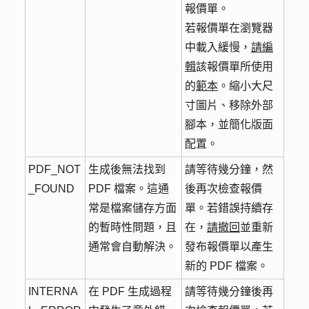
報價單。
若報價單在瀏覽器
中載入緩慢，
請編
輯
該報價單所使用
的
範本
。縮小大尺
寸圖片、移除外部
腳本，並簡化版面
配置。
PDF_NOT
生成後無法找到
請等待幾分鐘，然
_FOUND
PDF 檔案。這通
後再次檢查報價
常是檔案儲存方面
單。若錯誤持續存
的暫時性問題，且
在，
請撤回
並重新
通常會自動解決。
發布報價單以產生
新的 PDF 檔案。
INTERNA
在 PDF 生成過程
請等待幾分鐘後再