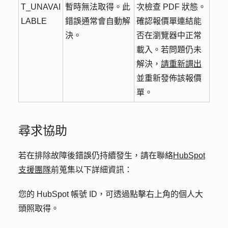
T_UNAVAI
暫時無法取得。此
次檢查 PDF 狀態。
LABLE
錯誤通常會自動解
確認報價單連結能
決。
否在瀏覽器中正常
載入。若問題仍未
解決，
請重新調出
並重新發佈該報價
單。
尋求協助
若在
排除故障後錯誤仍持續發生，請在聯絡
HubSpot
支援團隊
前蒐集以下詳細資訊：
您的 HubSpot 帳號 ID，可透過點擊右上角的
個人大
頭照
取得。