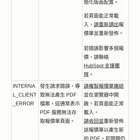
簡化版面配置。
若頁面能正常載
入，
請重新調出
報
價單並重新發佈。
若錯誤影響多個報
價，請聯絡
HubSpot 支援團
隊
。
INTERNA
發生請求錯誤，導
請複製報價單連結
L_CLIENT
致無法產生 PDF
並在瀏覽器中開
_ERROR
檔案。這通常表示
啟。若頁面能正常
PDF 服務無法存
載入，
取報價單頁面。
請收回並
重新發佈
該報價單以產生新
的 PDF。若問題仍