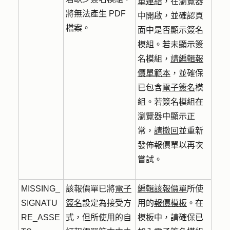
單連結
，在瀏覽器
將無法產生 PDF
中開啟，並確認頁
檔案。
面中是否顯示簽名
模組。若未顯示簽
名模組，
請編輯報
價單範本
，並確保
已包含
電子簽名
模
組。若簽名模組在
瀏覽器中顯示正
常，
請撤回
並重新
發佈報價單以再次
嘗試。
MISSING_
該報價單已將
電子
編輯該報價單
所使
SIGNATU
簽名
設定為接受方
用的
報價模板
。在
RE_ASSE
式，但所使用的自
模板中，請確保已