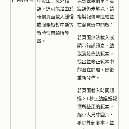
L_ERROR
中發生了意外錯
次檢查報價單。若
誤。這可能是由於
錯誤仍未解決，
請
報價頁面載入緩慢
複製報價單連結
並
或服務短暫中斷等
在瀏覽器中開啟：
暫時性問題所導
若頁面無法載入或
致。
顯示錯誤訊息，
請
取消發佈該範本
。
找出並修正範本中
的潛在問題，然後
重新發佈。
若頁面載入時間超
過 30 秒
，請編輯
報
價所
使用的範本
。
縮小大尺寸圖片、
移除外部腳本，並