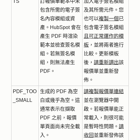
TS
訂報價單範本中未
加入電子簽名模組
包含所需的電子簽
及其所需元件。您
名內容模組或資
也可以
複製一個
已
產。HubSpot 會在
包含電子簽名模組
產生 PDF 時渲染
且可正常運作的模
範本並檢查簽名模
板
，並將兩者進行
組。若無簽名模
比較。更新模板
組，則無法產生
後，
請重新調出
該
PDF。
報價單並重新發
佈。
PDF_TOO
生成的 PDF 為空
請複製報價單連結
_SMALL
白或幾乎為空。這
並在瀏覽器中開
通常表示在擷取
啟。若報價單能正
PDF 之前，報價
常載入，則很可能
單頁面尚未完全載
是暫時性問題。
請
入。
收回
並重新發佈該