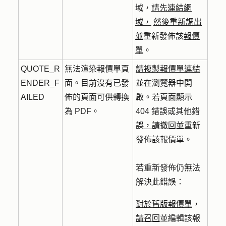
域，
請先連結網
域，
然後重新調出
並
重新發佈該
報價
單
。
QUOTE_R
無法渲染報價單頁
請複製報價單連結
ENDER_F
面。目前沒有已發
並在瀏覽器中開
AILED
佈的頁面可供轉換
啟。若頁面顯示
為 PDF。
404 錯誤或其他錯
誤
，請撤回並
重新
發佈該報價單。
若重新發佈仍無法
解決此錯誤：
對於舊版報價單
，
請召回
並編輯該報