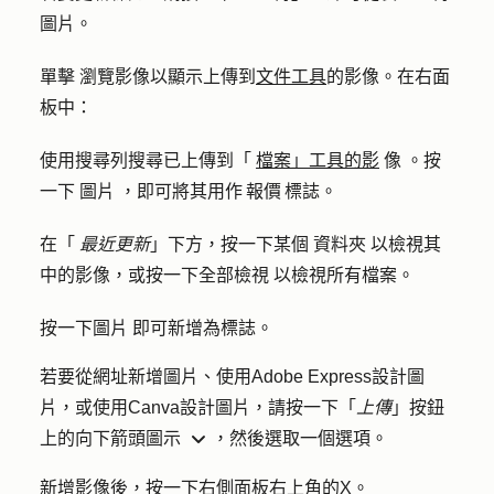
圖片。
單擊
瀏覽影像
以顯示上傳到
文件工具
的影像。在右面
板中：
使用搜尋列搜尋已上傳到「
檔案」工具的影
像
。按
一下
圖片
，即可將其用作 報價 標誌。
在「
最近更新
」下方，按一下某個
資料夾
以檢視其
中的影像，或按一下
全部檢視
以檢視所有檔案。
按一下
圖片
即可新增為標誌。
若要從網址新增圖片、使用Adobe Express設計圖
片，或使用Canva設計圖片，請按一下「
上傳
」按鈕
上的
向下箭頭圖示
，然後選取一個
選項
。
downArro
新增影像後，按一下右側面板右上角的
X
。