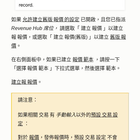
如果
允許建立舊版 報價 的設定
已開啟，且您已指派
Revenue Hub
席位，
請選取「
建立 報價
」以建立
報 報價，或選取「
建立 報價(舊版)
」以建立
舊版 報
價
。
在右側面板中，如果已建立
報價 範本
，請按一下
「
選擇 報價 範本
」下拉式選單，然後選擇
範本
。
建立報 報價
。
請注意：
如果相關 交易 有
手動輸入
以外的
預設 交易 設
定
：
對於
報價
，發佈報價時，預設 交易 設定
不會