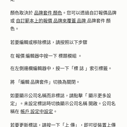
顏色取決於
品牌套件 顏色
。您可以透過自訂報價品牌
或
自訂範本上的報價
品牌來覆蓋 品牌
品牌套件 顏
色。
若要編輯或移除標誌，請按照以下步驟
在 報價 編輯器中按一下
標題模組
。
在左側邊欄編輯器中，按一下「標
誌
」索引標籤。
將
「編輯 品牌套件
」切換為關閉。
如要顯示公司名稱而非標誌，請點擊「
顯示更多設
定
」。
未設定標誌時切換顯示公司名稱
開啟。公司名
稱在
帳戶 設定中設定
。
若要更新標誌，請按一下「
上
傳」，即可從裝置上傳