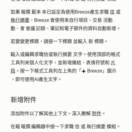
如果 報價 範本 本已設定為使用Breeze產生求職
信
或
執行摘要
，Breeze 會使用來自行項目、交易 活動
動、會 會議 記錄、筆記和電子郵件的資料自動新增。
若要變更標題，請按一下
標題
並輸入
新
標題
。
輸入或編輯求職信或執行摘要
文字
。使用頂部的格式
工具列來個人化文字，並新增連結、表情符號和
片
段
。按一下格式工具列左上角的「
Breeze」圖示
breezeSingleStar
，即可使用AI產生文字。
新增附件
添加附件以了解其他上下文。深入瞭解
附件
。
在報 報價 編輯器中按一下求職
信
或
執行摘要
模組。