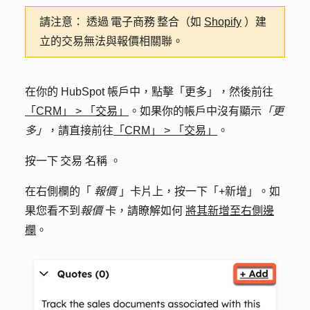
請注意：
透過 電子商務 整合（如
Shopify
）建
立的交易無法與報價相關聯。
在你的 HubSpot 帳戶中，點擊
「更多」
，然後前往
「CRM」
>
「交易」
。如果你的帳戶中沒有顯示
「更
多」
，請直接前往
「CRM」
>
「交易」
。
按一下 交易
名稱
。
在右側欄的「
報價
」卡片上，按一下「
+新增
」。如
果您看不到
報價
卡，請瞭解如何
將其新增至右側邊
欄
。