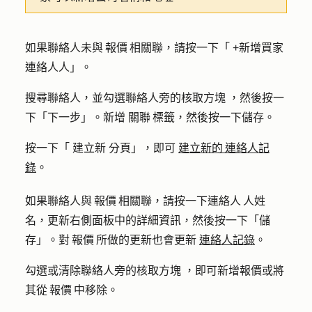
如果聯絡人未與 報價 相關聯，請按一下「
+新增買家
連絡人
人」。
搜尋聯絡人，並勾選聯絡人旁
的核取方塊
，然後按一
下「
下一步
」。新增
關聯 標籤
，然後按一下
儲存
。
按一下「
建立新
分頁」，即可
建立新的 連絡人記
錄
。
如果聯絡人與 報價 相關聯，請按一下
連絡人 人姓
名
，更新右側面板中的詳細資訊，然後按一下「
儲
存
」。對 報價 所做的更新也會更新
連絡人記錄
。
勾選或清除聯絡人旁
的核取方塊
，即可新增報價或將
其從 報價 中移除。