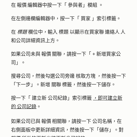
在 報價 編輯器中按一下「
參與者」模組
。
在左側邊欄編輯器中，按一下「
買家
」索引標籤。
在
標題
欄位中，輸入
標題
以顯示在買家聯 連絡人 人
和公司詳細資訊上方。
如果公司未與 報價 關聯，請按一下「
+
新增買家公
司
」。
搜尋公司，然後勾選公司旁邊
核取方塊
，然後按一下
「
下一步
」。新增
關聯 標籤
，然後按一下
儲存
。
按一下「
建立新
公司紀錄」索引標籤
，即可建立新
的 公司記錄
。
如果公司已與 報價 相關聯，請按一下
公司名稱
，在
右側面板中更新詳細資訊，然後按一下「
儲存
」。對