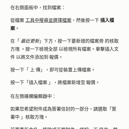
在右側面板中，找到檔案：
從檔案
工具中搜尋並選擇檔案
，然後按一下
插入檔
案
。
在「
最近更新
」下方，按一下要新增的檔案旁
的核取
方塊
。按一下
檢視全部
以檢視所有檔案。單擊
插入文
件
以將文件添加到 報價。
按一下「
上
傳」，即可從裝置上傳檔案。
按一下「
插入檔案
」，將檔案新增至 報價。
在左側邊欄編輯器中：
如果您希望附件成為簽署信封的一部分，請選取「簽
署
中
」核取方塊。