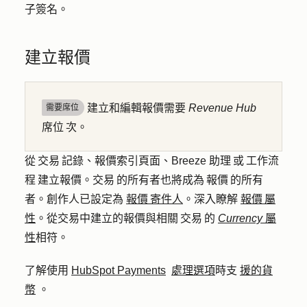
子簽名。
建立報價
建立和編輯報價需要
Revenue Hub
需要席位
席位 次。
從 交易 記錄、報價索引頁面、Breeze 助理 或 工作流
程 建立報價。交易 的所有者也將成為 報價 的所有
者。創作人已設定為
報價 寄件人
。深入瞭解
報價 屬
性
。從交易中建立的報價與相關 交易 的
Currency
屬
性
相符。
了解使用
HubSpot Payments
處理選項
時支
援的貨
幣
。