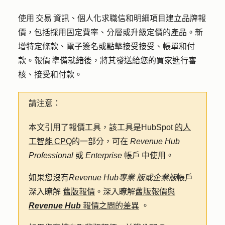
使用 交易 資訊、個人化求職信和明細項目建立品牌報
價，包括採用固定費率、分層或升級定價的產品。新
增特定條款、電子簽名或點擊接受接受、帳單和付
款。報價 準備就緒後，將其發送給您的買家進行審
核、接受和付款。
請注意：
本文引用了報價工具，該工具是HubSpot
的人
工智能 CPQ
的一部分，可在
Revenue Hub
Professional
或
Enterprise
帳戶 中使用。
如果您沒有
Revenue Hub
專業
版或企業版
帳戶
深入瞭解
舊版報價
。深入瞭解
舊版報價與
Revenue Hub
報價之間的差異
。