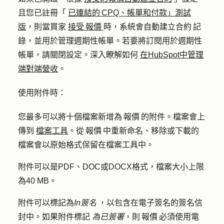
且您已註冊「
已連結的 CPQ、帳單和付款」測試
版
，則當買家
接受 報價
時，系統會自動建立合約 記
錄，並用於管理週期性帳單。若要將訂閱用於週期性
帳單，請關閉設定。深入瞭解如何
在HubSpot中管理
端對端營收
。
使用附件時：
您最多可以將十個檔案新增為 報價 的附件。檔案會上
傳到
檔案工具
。從 報價 中重新命名、移除或下載的
檔案會以原始格式保留在檔案工具中。
附件可以是PDF、DOC或DOCX格式，檔案大小上限
為40 MB。
附件可以標記為
In簽名
，以包含在電子簽名的簽名信
封中。如果附件標記
為已簽署
，則 報價 必須使用電