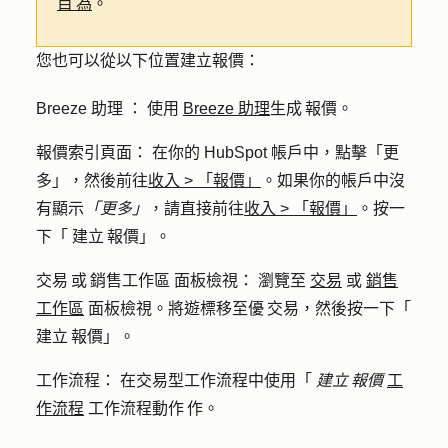
目 為
。
您也可以從以下位置建立報價：
Breeze 助理 ：
使用
Breeze 助理
生成 報價。
報價索引頁面：
在你的 HubSpot 帳戶中，點擊
「更
多」
，然後前往
收入
>
「報價」
。如果你的帳戶中沒
有顯示
「更多」
，請直接前往
收入
>
「報價」
。按一
下「
建立 報價
」。
交易 或 銷售工作區 面板檢視：
瀏覽至
交易
或
銷售
工作區
面板檢視。將遊標移至優 交易，然後按一下「
建立 報價
」。
工作流程：
在交易型工作流程中使用「
建立 報價
工
作流程
工作流程動作 作。