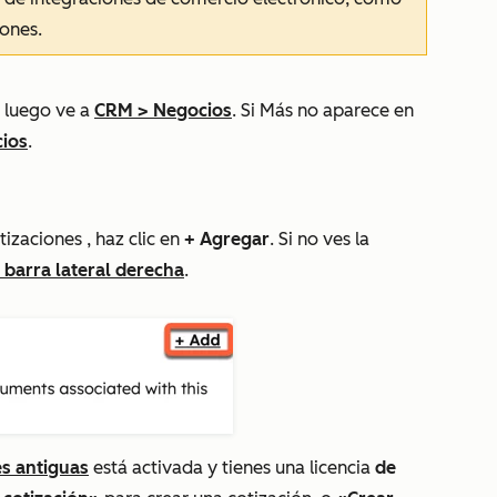
iones.
 luego ve a
CRM
>
Negocios
. Si
Más
no aparece en
ios
.
tizaciones
, haz clic en
+ Agregar
. Si no ves la
a barra lateral derecha
.
es antiguas
está activada y tienes una
licencia
de