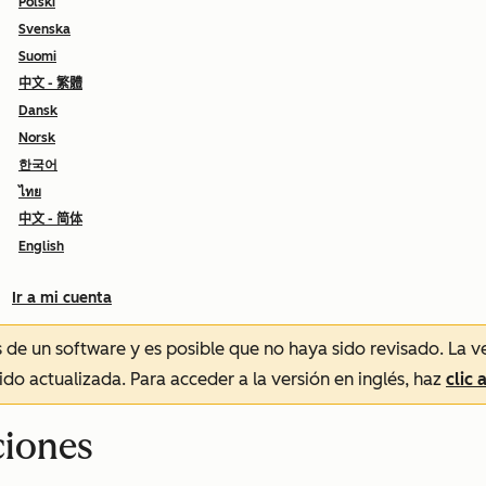
Polski
Svenska
Suomi
中文 - 繁體
Dansk
Norsk
한국어
ไทย
中文 - 简体
English
Ir a mi cuenta
és de un software y es posible que no haya sido revisado.
La v
sido actualizada. Para acceder a la versión en inglés, haz
clic 
ciones