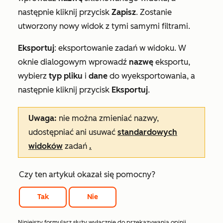
następnie kliknij przycisk
Zapisz
. Zostanie
utworzony nowy widok z tymi samymi filtrami.
Eksportuj
: eksportowanie zadań w widoku. W
oknie dialogowym wprowadź
nazwę
eksportu,
wybierz
typ pliku
i
dane
do wyeksportowania, a
następnie kliknij przycisk
Eksportuj
.
Uwaga:
nie można zmieniać nazwy,
udostępniać ani usuwać
standardowych
widoków
zadań
.
Czy ten artykuł okazał się pomocny?
Tak
Nie
Niniejszy formularz służy wyłącznie do przekazywania opinii