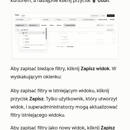
kursorem, a następnie kliknij przycisk
Usuń
.
delete
Aby zapisać bieżące filtry, kliknij
Zapisz widok
. W
wyskakującym okienku:
Aby zapisać filtry w istniejącym widoku, kliknij
przycisk
Zapisz
. Tylko użytkownik, który utworzył
widok, i superadministratorzy mogą aktualizować
filtry istniejącego widoku.
Aby zapisać filtry jako nowy widok, kliknij
Zapisz