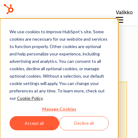
Valikko
Baza wiedzy
We use cookies to improve HubSpot’s site. Some
cookies are necessary for our website and services
to function properly. Other cookies are optional
and help personalize your experience, including
advertising and analytics. You can consent to all
Zadania
cookies, decline all optional cookies, or manage
optional cookies. Without a selection, our default
cookie settings will apply. You can change your
Uwaga: Tłumaczenie tego artykułu jest
preferences at any time. To learn more, check out
podane wyłącznie dla wygody. Tłumaczenie
our
Cookie Policy
.
jest tworzone automatycznie za pomocą
Manage Cookies
oprogramowania tłumaczącego i mogło nie
zostać sprawdzone. W związku z tym,
Accept all
Decline all
angielska wersja tego artykułu powinna być