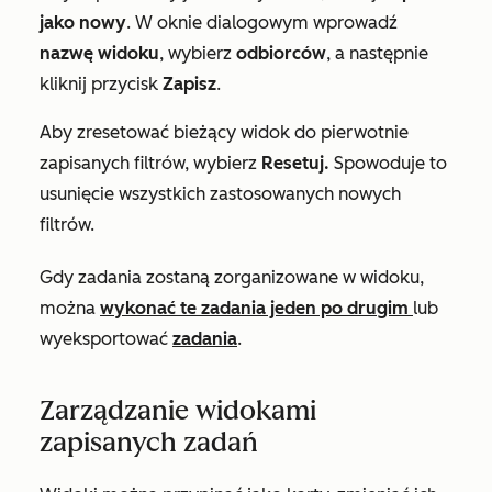
jako nowy
. W oknie dialogowym wprowadź
nazwę widoku
, wybierz
odbiorców
, a następnie
kliknij przycisk
Zapisz
.
Aby zresetować bieżący widok do pierwotnie
zapisanych filtrów, wybierz
Resetuj.
Spowoduje to
usunięcie wszystkich zastosowanych nowych
filtrów.
Gdy zadania zostaną zorganizowane w widoku,
można
wykonać te zadania jeden po drugim
lub
wyeksportować
zadania
.
Zarządzanie widokami
zapisanych zadań