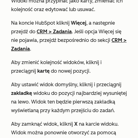
Widoki można przypinać jako karty, zmieniać ich
kolejność oraz edytować lub usuwać.
Na koncie HubSpot kliknij
Więcej
, a następnie
przejdź do
CRM
>
Zadania
. Jeśli opcja
Więcej
się
nie pojawia, przejdź bezpośrednio do sekcji
CRM
>
Zadania
.
Aby zmienić kolejność widoków, kliknij i
przeciągnij
kartę
do nowej pozycji.
Aby ustawić widok domyślny, kliknij i przeciągnij
zakładkę
widoku do pozycji najbardziej wysuniętej
na lewo. Widok ten będzie pierwszą zakładką
wyświetlaną przy każdym przejściu do zadań.
Aby zamknąć widok, kliknij
X
na karcie widoku.
Widok można ponownie otworzyć za pomocą