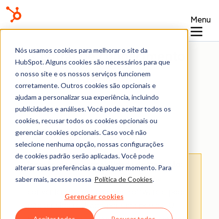
Menu
Nós usamos cookies para melhorar o site da
Central de conhecimento
HubSpot. Alguns cookies são necessários para que
o nosso site e os nossos serviços funcionem
corretamente. Outros cookies são opcionais e
ajudam a personalizar sua experiência, incluindo
publicidades e análises. Você pode aceitar todos os
cookies, recusar todos os cookies opcionais ou
E-mail conectado
gerenciar cookies opcionais. Caso você não
selecione nenhuma opção, nossas configurações
de cookies padrão serão aplicadas. Você pode
Isenção de responsabilidade de tradução
:
alterar suas preferências a qualquer momento. Para
esse conteúdo foi traduzido para sua
saber mais, acesse nossa
Política de Cookies
.
conveniência com o uso de software e pode
Gerenciar cookies
não ter sido revisado por uma pessoa.
O
Aceitar todos
Recusar todos