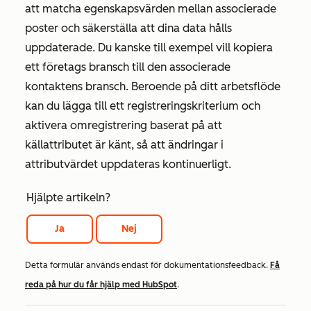
att matcha egenskapsvärden mellan associerade
poster och säkerställa att dina data hålls
uppdaterade. Du kanske till exempel vill kopiera
ett företags
bransch
till den associerade
kontaktens
bransch
. Beroende på ditt arbetsflöde
kan du lägga till ett registreringskriterium och
aktivera omregistrering baserat på att
källattributet
är känt
, så att ändringar i
attributvärdet uppdateras kontinuerligt.
Hjälpte artikeln?
Ja
Nej
Detta formulär används endast för dokumentationsfeedback.
Få
reda på hur du får hjälp med HubSpot
.